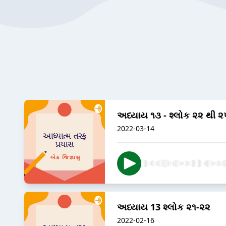
અધ્યાય ૧૩ - શ્લોક ૨૨ થી ૨
2022-03-14
અધ્યાય 13 શ્લોક ૨૧-૨૨
2022-02-16