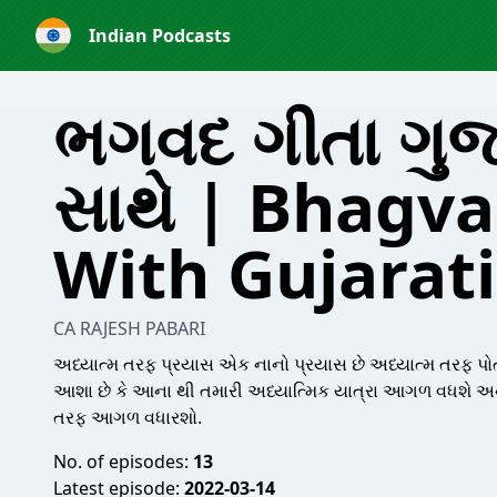
Indian Podcasts
ભગવદ ગીતા ગુજર
સાથે | Bhagva
With Gujarat
CA RAJESH PABARI
અધ્યાત્મ તરફ પ્રયાસ એક નાનો પ્રયાસ છે અધ્યાત્મ તરફ પો
આશા છે કે આના થી તમારી અધ્યાત્મિક યાત્રા આગળ વધશે અને
તરફ આગળ વધારશો.
No. of episodes:
13
Latest episode:
2022-03-14