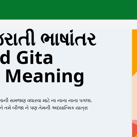
ાતી ભાષાંતર
d Gita
i Meaning
તાની સમજણ વધારવા માટે ના નાના નાના પગલા.
 તમે બીજા ને પણ તેમની અધ્યાત્મિક યાત્રા