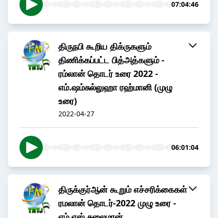
07:04:46
திருநபி கூறிய திக்ருகளும்
திணிக்கப்பட்ட பித்அத்களும் -
ரம்லான் தொடர் உரை 2022 -
எம்.ஷம்சுல்லுஹா ரஹ்மானி (முழு
உரை)
2022-04-27
06:01:04
திருக்குர்ஆன் கூறும் எச்சரிக்கைகள்
ரமலான் தொடர்-2022 முழு உரை -
எம்.எஸ் சுலைமான்