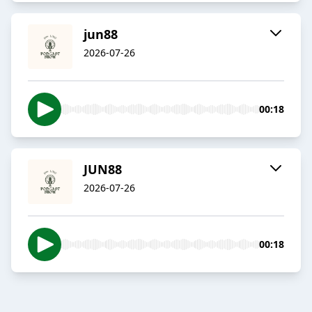
jun88
2026-07-26
00:18
JUN88
2026-07-26
00:18