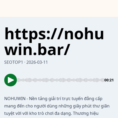
⁠⁠https://nohu
win.bar/⁠⁠
SEOTOP1 · 2026-03-11
00:21
⁠NOHUWIN⁠
- Nền tảng giải trí trực tuyến đẳng cấp
mang đến cho người dùng những giây phút thư giãn
tuyệt vời với kho trò chơi đa dạng. Thương hiệu