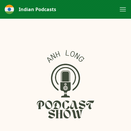
Indian Podcasts