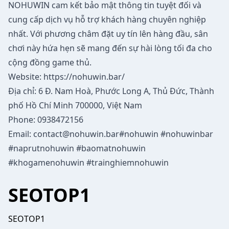
NOHUWIN cam kết bảo mật thông tin tuyệt đối và
cung cấp dịch vụ hỗ trợ khách hàng chuyên nghiệp
nhất. Với phương châm đặt uy tín lên hàng đầu, sân
chơi này hứa hẹn sẽ mang đến sự hài lòng tối đa cho
cộng đồng game thủ.
Website:
⁠https://nohuwin.bar/⁠
Địa chỉ: 6 Đ. Nam Hoà, Phước Long A, Thủ Đức, Thành
phố Hồ Chí Minh 700000, Việt Nam
Phone: 0938472156
Email: contact@nohuwin.bar#nohuwin #nohuwinbar
#naprutnohuwin #baomatnohuwin
#khogamenohuwin #trainghiemnohuwin
SEOTOP1
SEOTOP1