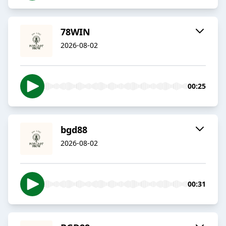
78WIN
2026-08-02
00:25
bgd88
2026-08-02
00:31