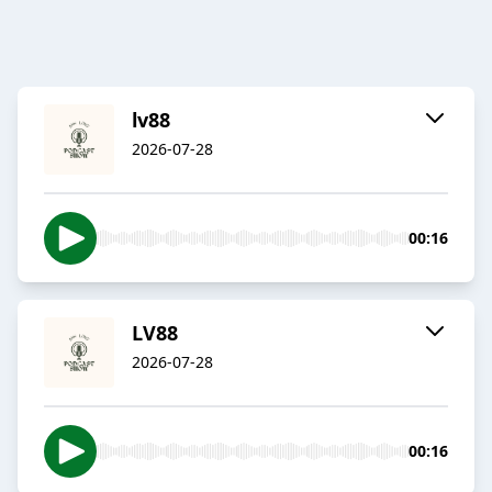
lv88
2026-07-28
00:16
LV88
2026-07-28
00:16