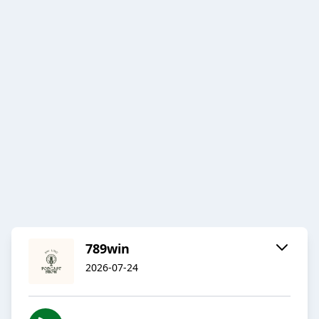
789win
2026-07-24