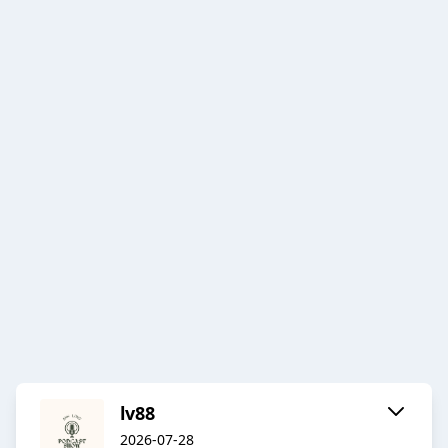
lv88
2026-07-28