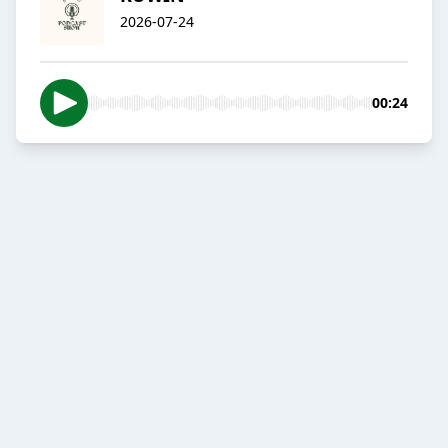
2026-07-24
00:24