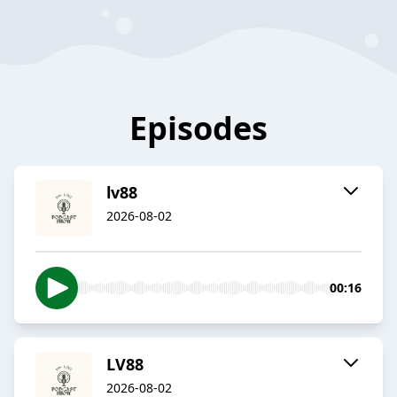
Episodes
lv88
2026-08-02
00:16
LV88
2026-08-02