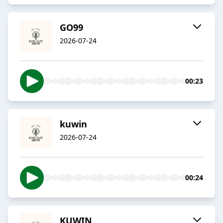
GO99
2026-07-24
00:23
kuwin
2026-07-24
00:24
KUWIN