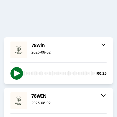
78win
2026-08-02
00:25
78WIN
2026-08-02