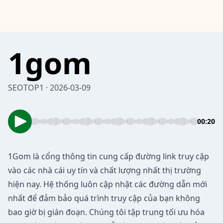
1gom
SEOTOP1 · 2026-03-09
00:20
1Gom
là cổng thông tin cung cấp đường link truy cập
vào các nhà cái uy tín và chất lượng nhất thị trường
hiện nay. Hệ thống luôn cập nhật các đường dẫn mới
nhất để đảm bảo quá trình truy cập của bạn không
bao giờ bị gián đoạn. Chúng tôi tập trung tối ưu hóa