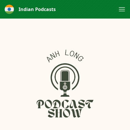
Indian Podcasts