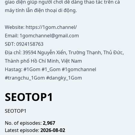
giao diện giúp người chơi dễ dàng thao tác trên cả
máy tính lẫn điện thoại di động.
Website:
https://1gom.channel/
Email: 1gomchannel@gmail.com
SĐT: 0924158763
Địa chỉ: 39594 Nguyễn Xiển, Trường Thạnh, Thủ Đức,
Thành phố Hồ Chí Minh, Việt Nam
Hastag: #1Gom #1_Gom #1gomchannel
#trangchu_1Gom #dangky_1Gom
SEOTOP1
SEOTOP1
No. of episodes:
2,967
Latest episode:
2026-08-02