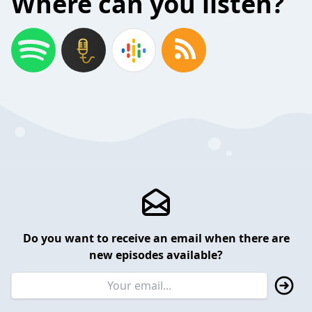
Where can you listen?
Do you want to receive an email when there are
new episodes available?