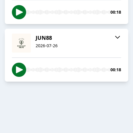
00:18
JUN88
2026-07-26
00:18