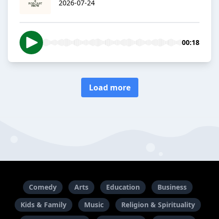
2026-07-24
00:18
Load more
Comedy
Arts
Education
Business
Kids & Family
Music
Religion & Spirituality