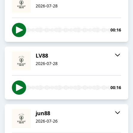
2026-07-28
00:16
LV88
2026-07-28
00:16
jun88
2026-07-26