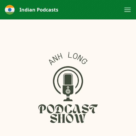
Indian Podcasts