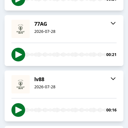
77AG
2026-07-28
00:21
lv88
2026-07-28
00:16