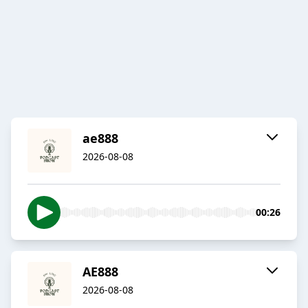
ae888
2026-08-08
00:26
AE888
2026-08-08