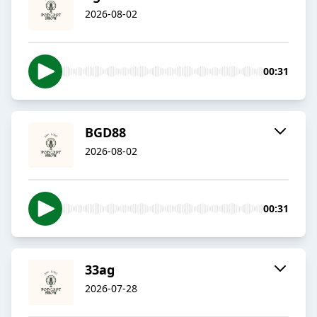
2026-08-02
00:31
BGD88
2026-08-02
00:31
33ag
2026-07-28