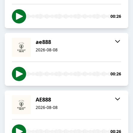
00:26
ae888
2026-08-08
00:26
AE888
2026-08-08
00:26