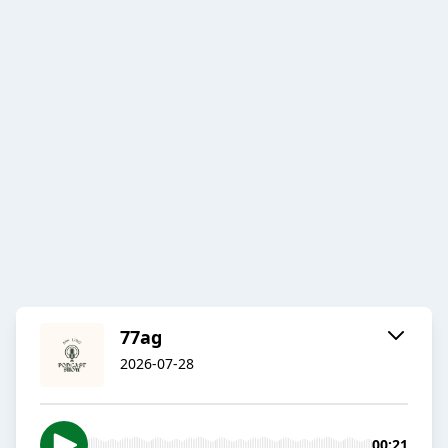
77ag
2026-07-28
00:21