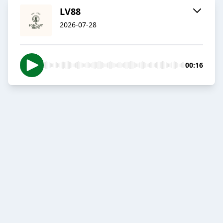
LV88
2026-07-28
00:16