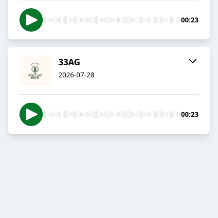
00:23
33AG
2026-07-28
00:23