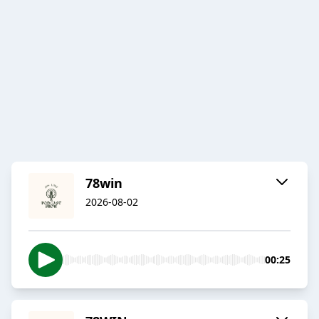
78win
2026-08-02
00:25