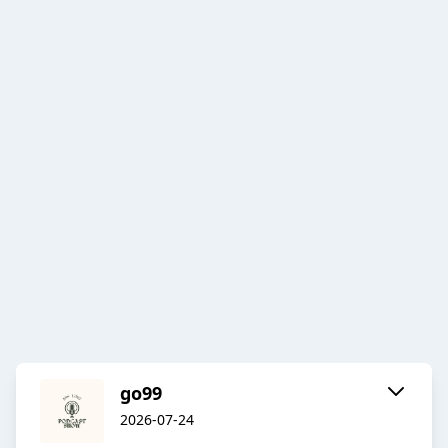
go99
2026-07-24