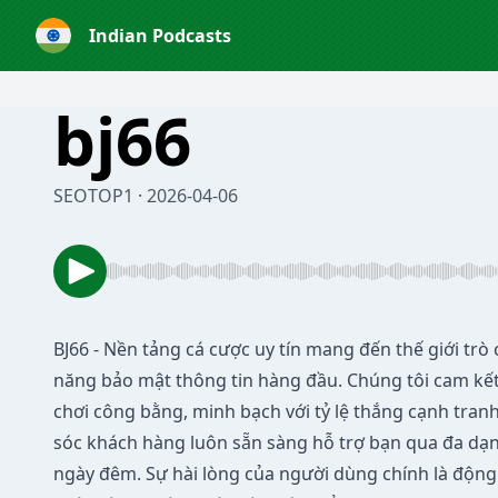
Indian Podcasts
bj66
SEOTOP1 · 2026-04-06
⁠BJ66⁠
- Nền tảng cá cược uy tín mang đến thế giới trò 
năng bảo mật thông tin hàng đầu. Chúng tôi cam kế
chơi công bằng, minh bạch với tỷ lệ thắng cạnh tra
sóc khách hàng luôn sẵn sàng hỗ trợ bạn qua đa dạng
ngày đêm. Sự hài lòng của người dùng chính là động