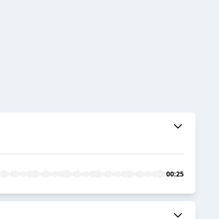
00:25