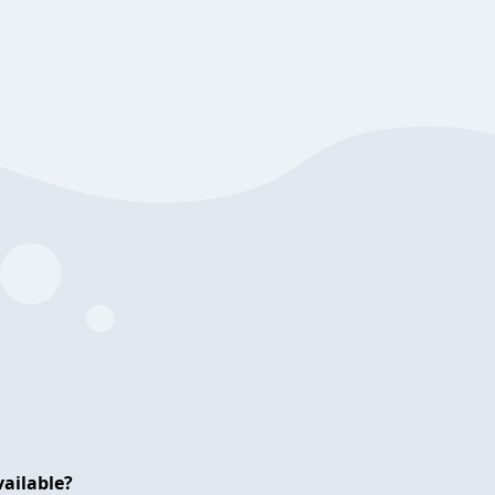
ailable?