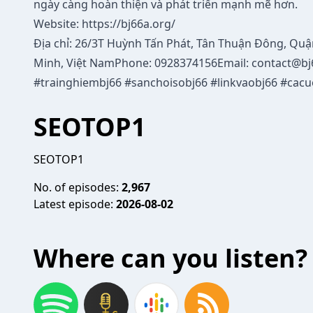
ngày càng hoàn thiện và phát triển mạnh mẽ hơn.
Website:
⁠https://bj66a.org/⁠
Địa chỉ: 26/3T Huỳnh Tấn Phát, Tân Thuận Đông, Quậ
Minh, Việt NamPhone: 0928374156Email: contact@bj
#trainghiembj66 #sanchoisobj66 #linkvaobj66 #cacu
SEOTOP1
SEOTOP1
No. of episodes:
2,967
Latest episode:
2026-08-02
Where can you listen?