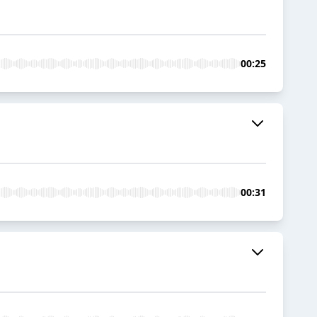
00:25
00:31