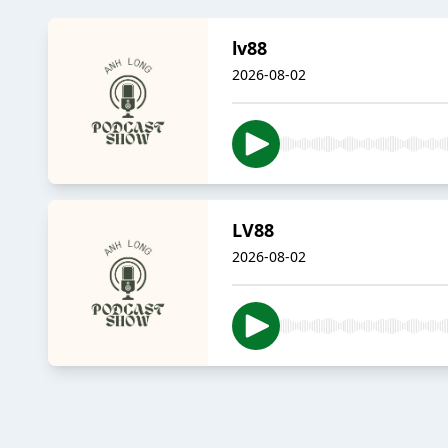
lv88
2026-08-02
LV88
2026-08-02