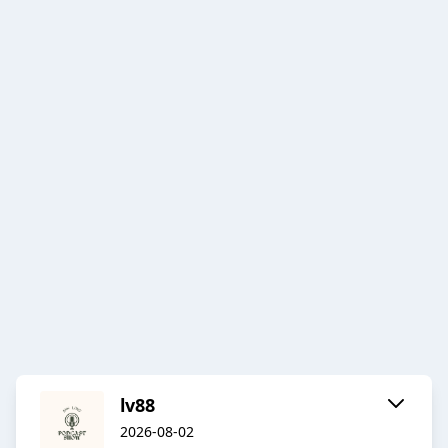
lv88
2026-08-02