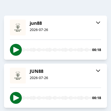
jun88
2026-07-26
00:18
JUN88
2026-07-26
00:18