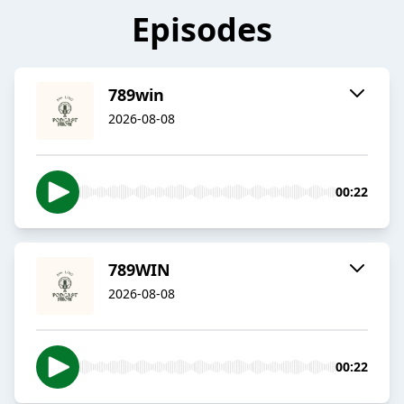
Episodes
789win
2026-08-08
00:22
789WIN
2026-08-08
00:22