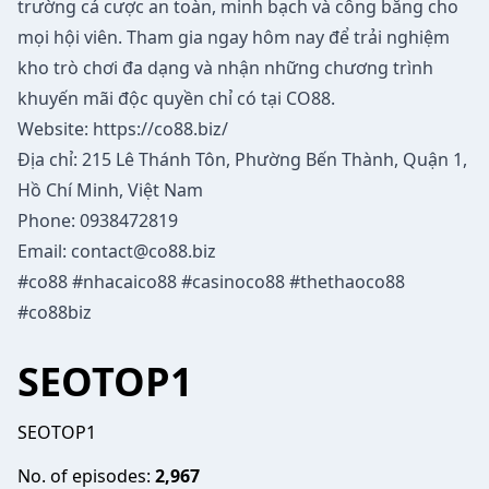
trường cá cược an toàn, minh bạch và công bằng cho
mọi hội viên. Tham gia ngay hôm nay để trải nghiệm
kho trò chơi đa dạng và nhận những chương trình
khuyến mãi độc quyền chỉ có tại CO88.
Website:
⁠https://co88.biz/⁠
Địa chỉ: 215 Lê Thánh Tôn, Phường Bến Thành, Quận 1,
Hồ Chí Minh, Việt Nam
Phone: 0938472819
Email: contact@co88.biz
#co88 #nhacaico88 #casinoco88 #thethaoco88
#co88biz
SEOTOP1
SEOTOP1
No. of episodes:
2,967