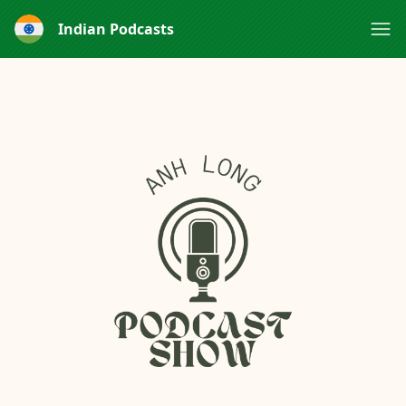
Indian Podcasts