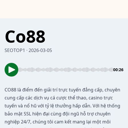
Co88
SEOTOP1 · 2026-03-05
00:26
⁠CO88⁠
là điểm đến giải trí trực tuyến đẳng cấp, chuyên
cung cấp các dịch vụ cá cược thể thao, casino trực
tuyến và nổ hũ với tỷ lệ thưởng hấp dẫn. Với hệ thống
bảo mật SSL hiện đại cùng đội ngũ hỗ trợ chuyên
nghiệp 24/7, chúng tôi cam kết mang lại một môi