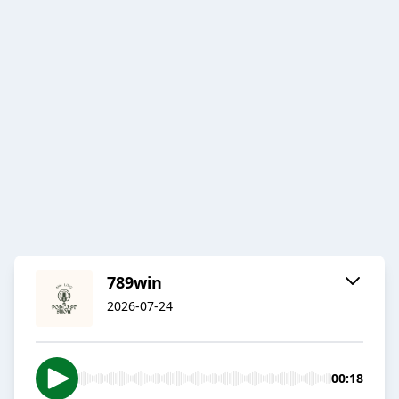
789win
2026-07-24
00:18