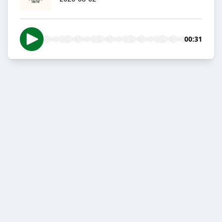
00:31