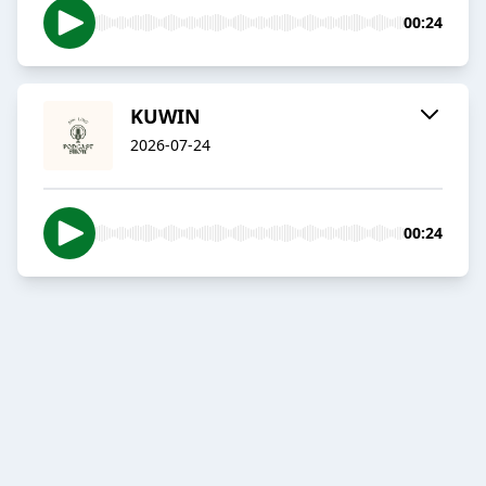
00:24
KUWIN
2026-07-24
00:24