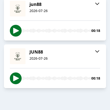
jun88
2026-07-26
00:18
JUN88
2026-07-26
00:18