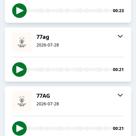
00:23
77ag
2026-07-28
00:21
77AG
2026-07-28
00:21