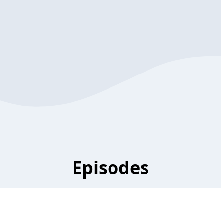
Episodes