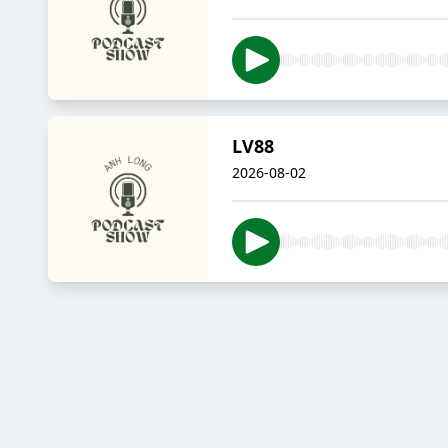
LV88
2026-08-02