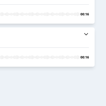
00:16
00:16