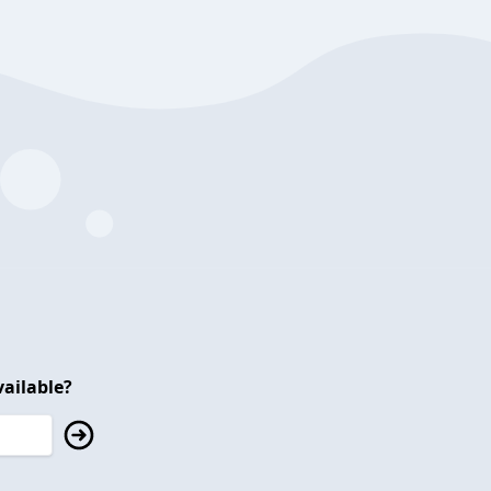
ailable?