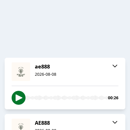
ae888
2026-08-08
00:26
AE888