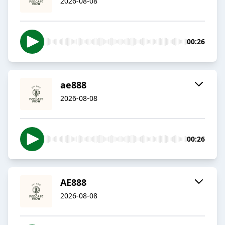
2026-08-08
00:26
ae888
2026-08-08
00:26
AE888
2026-08-08