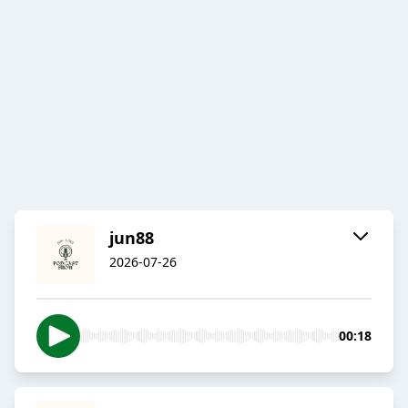
jun88
2026-07-26
00:18