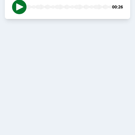
00:26