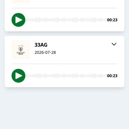
00:23
33AG
2026-07-28
00:23