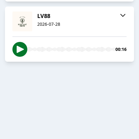
LV88
2026-07-28
00:16