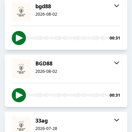
bgd88
2026-08-02
00:31
BGD88
2026-08-02
00:31
33ag
2026-07-28