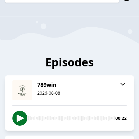
Episodes
789win
2026-08-08
00:22