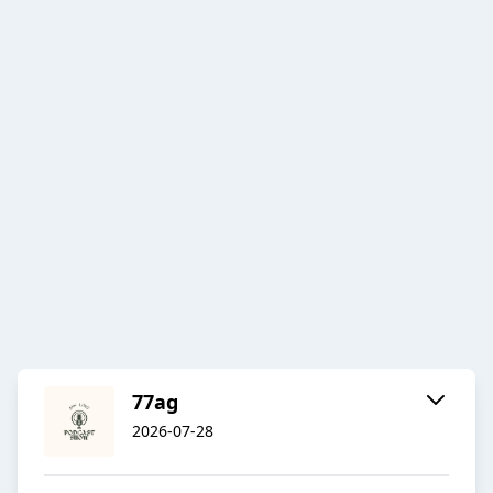
77ag
2026-07-28