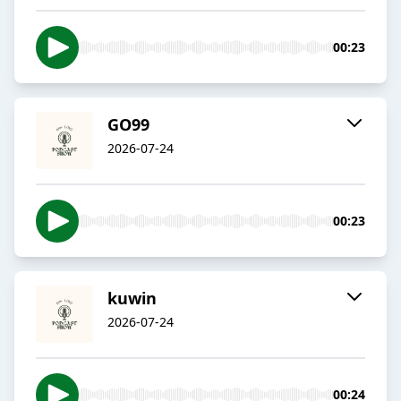
00:23
GO99
2026-07-24
00:23
kuwin
2026-07-24
00:24