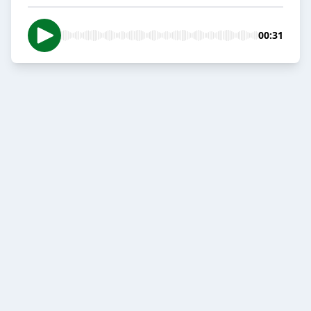
00:31