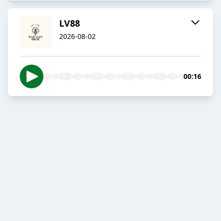
LV88
2026-08-02
00:16