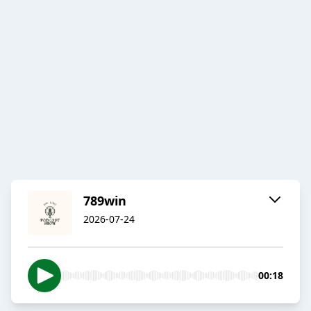
789win
2026-07-24
00:18