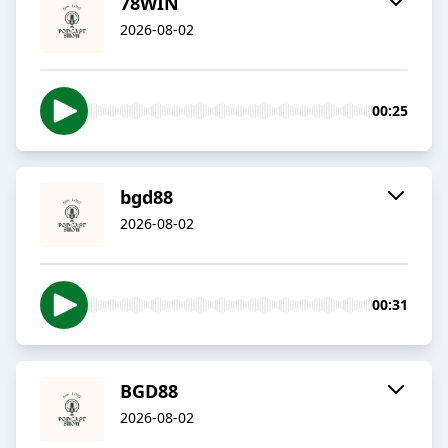
78WIN
2026-08-02
00:25
bgd88
2026-08-02
00:31
BGD88
2026-08-02