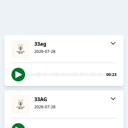
33ag
2026-07-28
00:23
33AG
2026-07-28