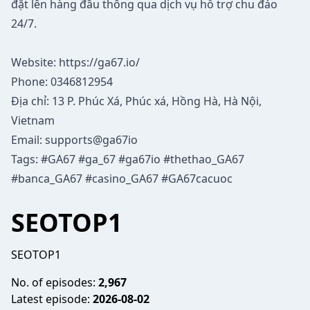
đặt lên hàng đầu thông qua dịch vụ hỗ trợ chu đáo
24/7.
Website:
https://ga67.io/
Phone: 0346812954
Địa chỉ: 13 P. Phúc Xá, Phúc xá, Hồng Hà, Hà Nội,
Vietnam
Email: supports@ga67io
Tags: #GA67 #ga_67 #ga67io #thethao_GA67
#banca_GA67 #casino_GA67 #GA67cacuoc
SEOTOP1
SEOTOP1
No. of episodes:
2,967
Latest episode:
2026-08-02