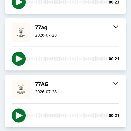
00:23
77ag
2026-07-28
00:21
77AG
2026-07-28
00:21