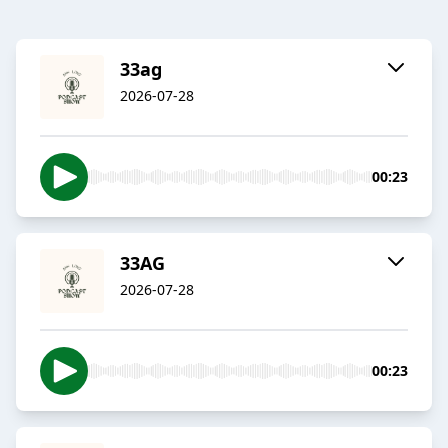
33ag
2026-07-28
00:23
33AG
2026-07-28
00:23