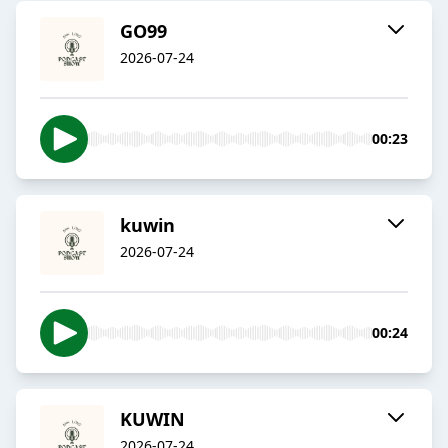
GO99
2026-07-24
00:23
kuwin
2026-07-24
00:24
KUWIN
2026-07-24