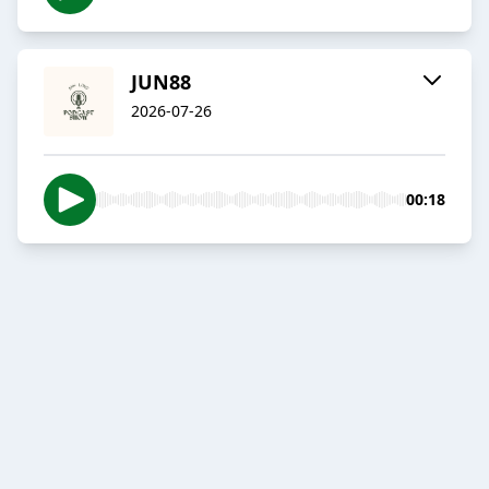
JUN88
2026-07-26
00:18