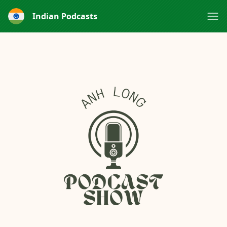
Indian Podcasts