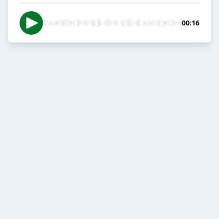
00:16