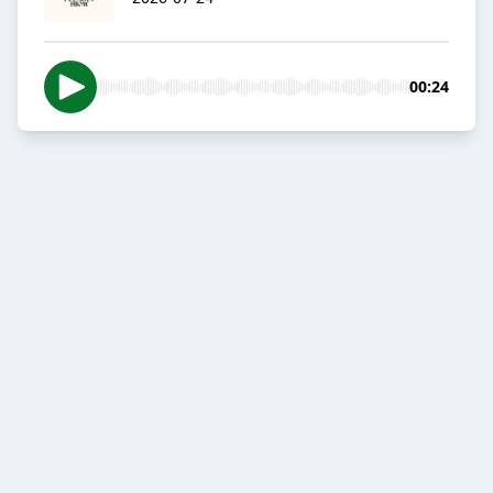
00:24