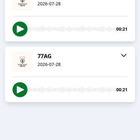
2026-07-28
00:21
77AG
2026-07-28
00:21