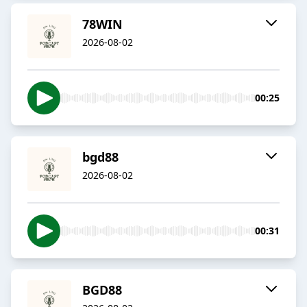
78WIN
2026-08-02
00:25
bgd88
2026-08-02
00:31
BGD88