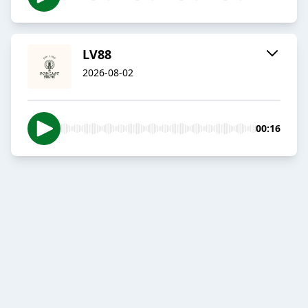
LV88
2026-08-02
00:16