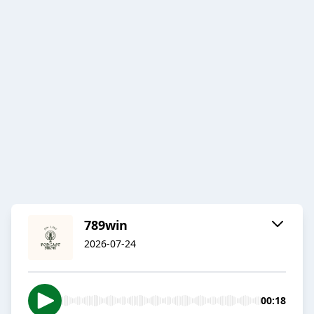
789win
2026-07-24
00:18