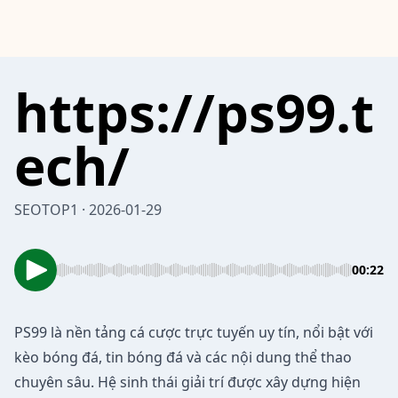
https://ps99.t
ech/⁠
SEOTOP1 · 2026-01-29
00:22
PS99
là nền tảng cá cược trực tuyến uy tín, nổi bật với
kèo bóng đá, tin bóng đá và các nội dung thể thao
chuyên sâu. Hệ sinh thái giải trí được xây dựng hiện