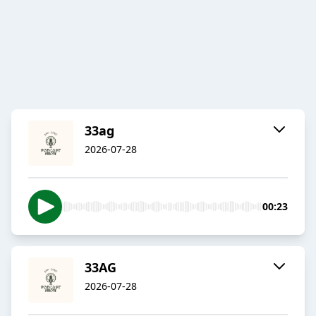
33ag
2026-07-28
00:23
33AG
2026-07-28