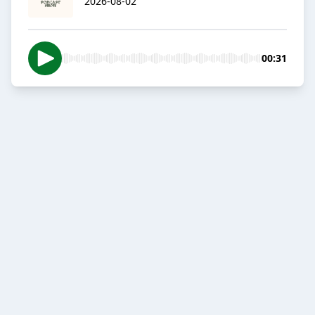
2026-08-02
00:31