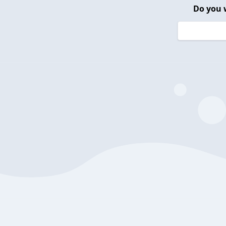
Do you 