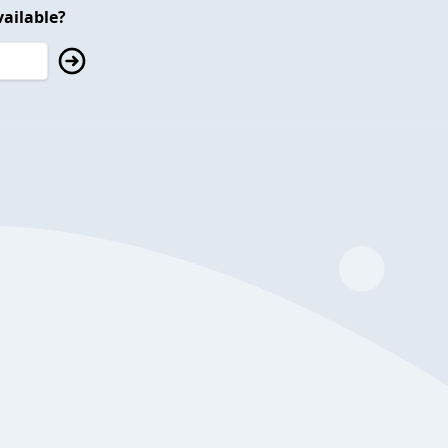
ailable?