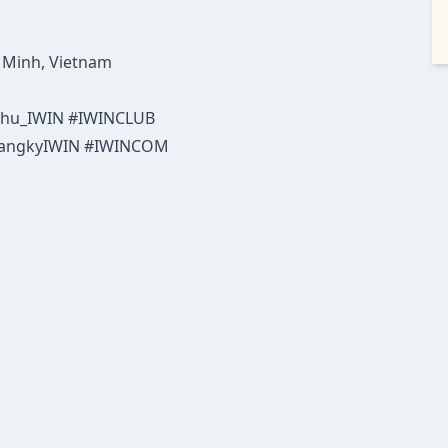
í Minh, Vietnam
gchu_IWIN #IWINCLUB
DangkyIWIN #IWINCOM