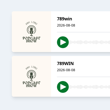
789win
2026-08-08
789WIN
2026-08-08