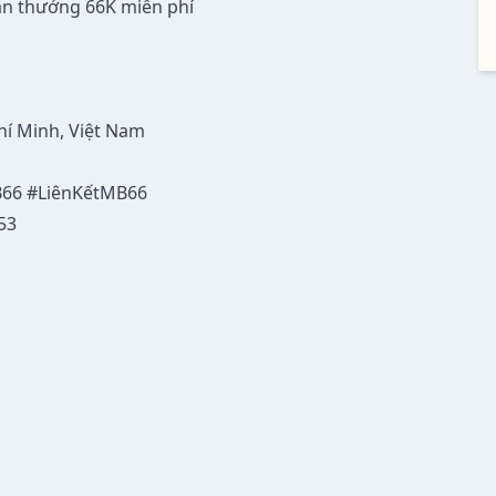
n thưởng 66K miễn phí
hí Minh, Việt Nam
66 #LiênKếtMB66
53