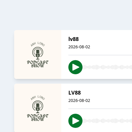
lv88
2026-08-02
LV88
2026-08-02