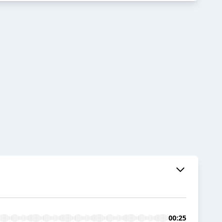
00:25