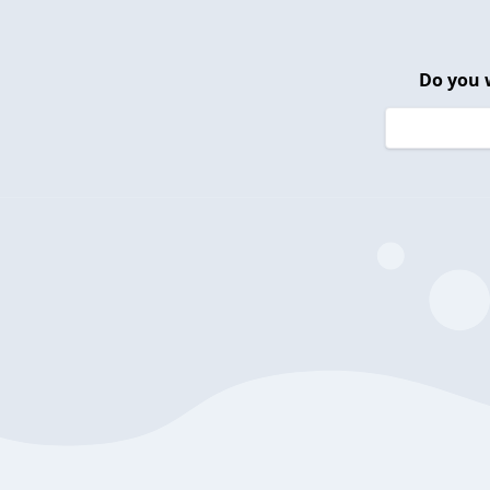
Do you 