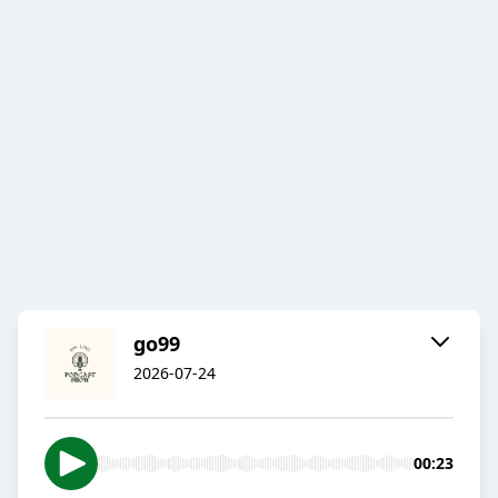
go99
2026-07-24
00:23