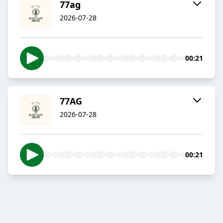
77ag
2026-07-28
00:21
77AG
2026-07-28
00:21