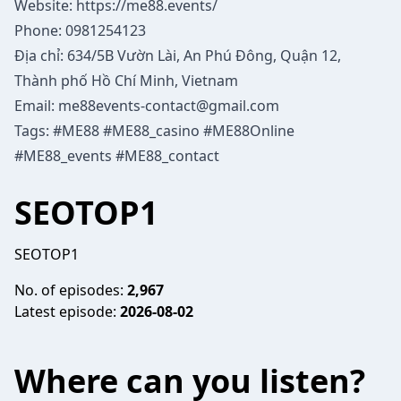
Website:
https://me88.events/
Phone: 0981254123
Địa chỉ: 634/5B Vườn Lài, An Phú Đông, Quận 12,
Thành phố Hồ Chí Minh, Vietnam
Email: me88events-contact@gmail.com
Tags: #ME88 #ME88_casino #ME88Online
#ME88_events #ME88_contact
SEOTOP1
SEOTOP1
No. of episodes:
2,967
Latest episode:
2026-08-02
Where can you listen?