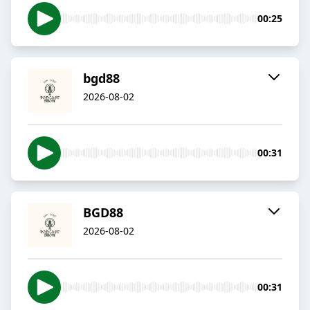
00:25
bgd88
2026-08-02
00:31
BGD88
2026-08-02
00:31