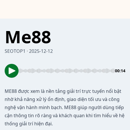
Me88
SEOTOP1 · 2025-12-12
00:14
ME88
được xem là nền tảng giải trí trực tuyến nổi bật
nhờ khả năng xử lý ổn định, giao diện tối ưu và công
nghệ vận hành minh bạch. ME88 giúp người dùng tiếp
cận thông tin rõ ràng và khách quan khi tìm hiểu về hệ
thống giải trí hiện đại.