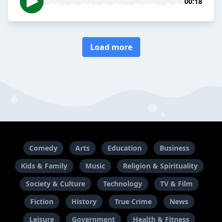
00:18
Load more
Comedy
Arts
Education
Business
Kids & Family
Music
Religion & Spirituality
Society & Culture
Technology
TV & Film
Fiction
History
True Crime
News
Leisure
Government
Health & Fitness