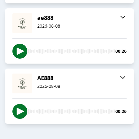
ae888
2026-08-08
00:26
AE888
2026-08-08
00:26