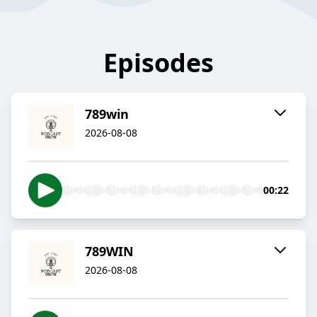
Episodes
789win
2026-08-08
00:22
789WIN
2026-08-08