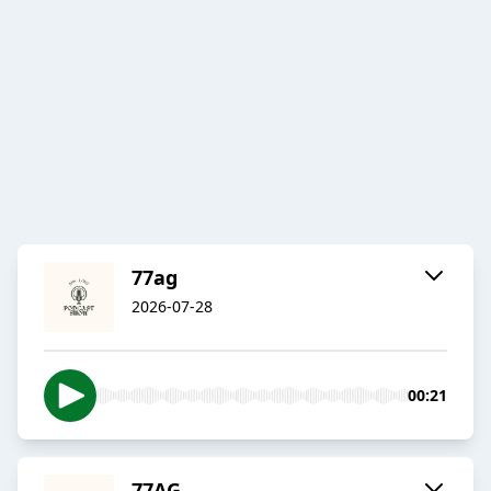
77ag
2026-07-28
00:21
77AG