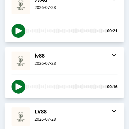
2026-07-28
00:21
lv88
2026-07-28
00:16
LV88
2026-07-28