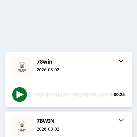
78win
2026-08-02
00:25
78WIN
2026-08-02