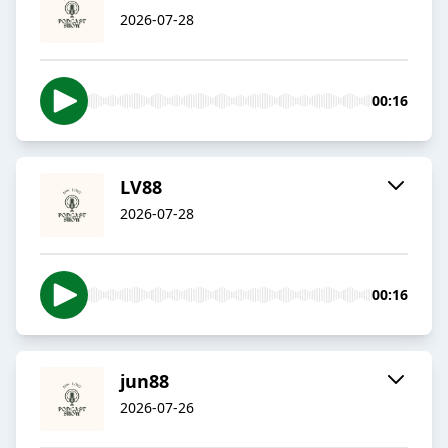
2026-07-28
00:16
LV88
2026-07-28
00:16
jun88
2026-07-26