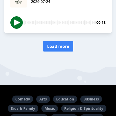
2026-07-24
00:18
Load more
Comedy
Arts
Education
Business
Kids & Family
Music
Religion & Spirituality