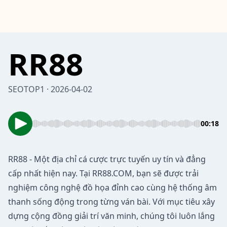
RR88
SEOTOP1 · 2026-04-02
00:18
RR88
- Một địa chỉ cá cược trực tuyến uy tín và đẳng
cấp nhất hiện nay. Tại RR88.COM, bạn sẽ được trải
nghiệm công nghệ đồ họa đỉnh cao cùng hệ thống âm
thanh sống động trong từng ván bài. Với mục tiêu xây
dựng cộng đồng giải trí văn minh, chúng tôi luôn lắng