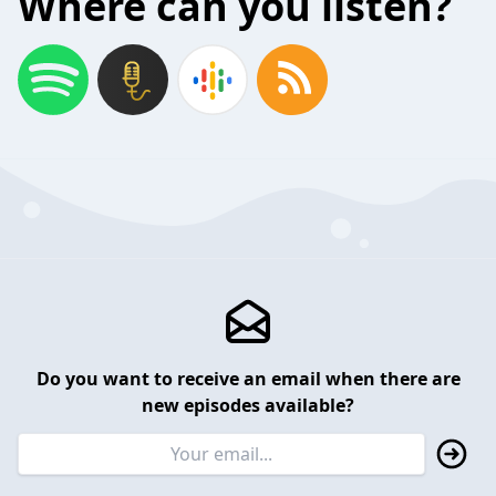
Where can you listen?
Do you want to receive an email when there are
new episodes available?