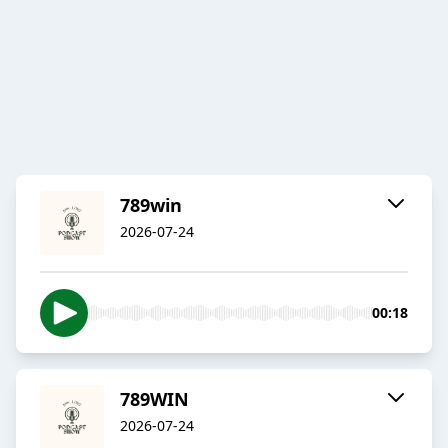
789win
2026-07-24
00:18
789WIN
2026-07-24