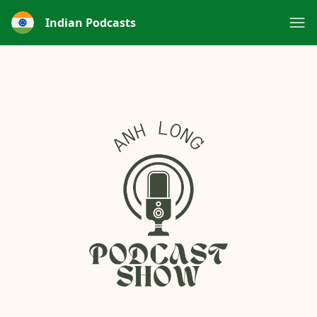
Indian Podcasts