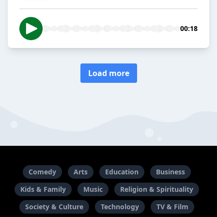
00:18
Load more
Comedy
Arts
Education
Business
Kids & Family
Music
Religion & Spirituality
Society & Culture
Technology
TV & Film