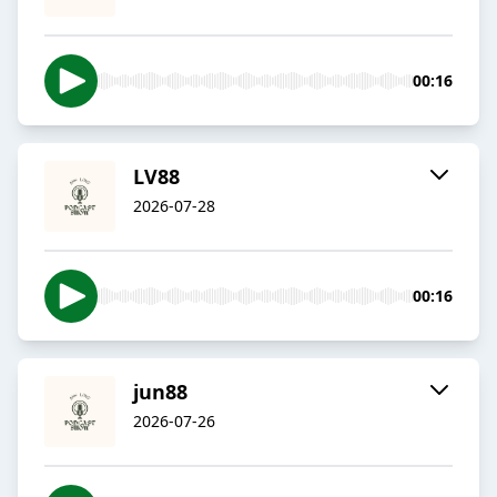
00:16
LV88
2026-07-28
00:16
jun88
2026-07-26