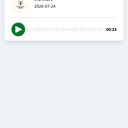
2026-07-24
00:24