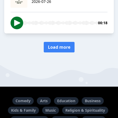
2026-07-26
00:18
Load more
Comedy
Arts
Education
Business
Kids & Family
Music
Religion & Spirituality