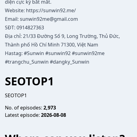
diện cực kỳ bắt mắt.
Website:
https://sunwin92.me/
Email: sunwin92me@gmail.com
SĐT: 0914827363
Địa chỉ: 21/33 Đường Số 9, Long Trường, Thủ Đức,
Thành phố Hồ Chí Minh 71300, Việt Nam
Hastag: #Sunwin #sunwin92 #sunwin92me
#trangchu_Sunwin #dangky_Sunwin
SEOTOP1
SEOTOP1
No. of episodes:
2,973
Latest episode:
2026-08-08