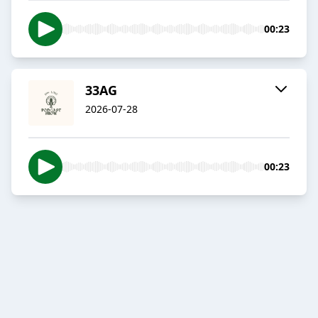
00:23
33AG
2026-07-28
00:23