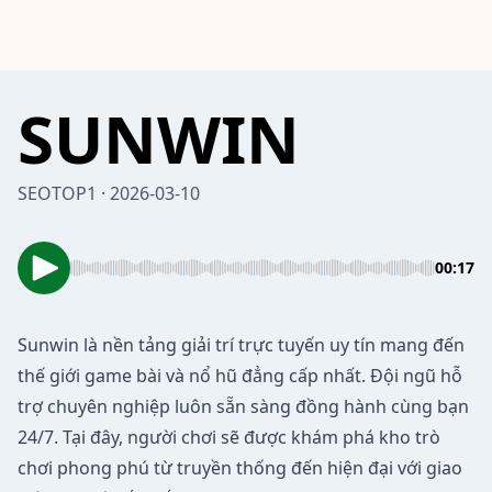
SUNWIN
SEOTOP1 · 2026-03-10
00:17
Sunwin
là nền tảng giải trí trực tuyến uy tín mang đến
thế giới game bài và nổ hũ đẳng cấp nhất. Đội ngũ hỗ
trợ chuyên nghiệp luôn sẵn sàng đồng hành cùng bạn
24/7. Tại đây, người chơi sẽ được khám phá kho trò
chơi phong phú từ truyền thống đến hiện đại với giao