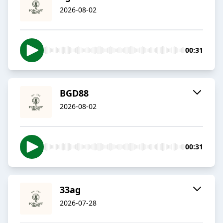
2026-08-02
00:31
BGD88
2026-08-02
00:31
33ag
2026-07-28