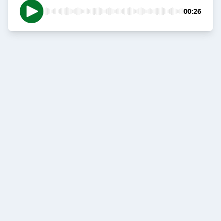
00:26