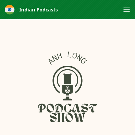
Indian Podcasts