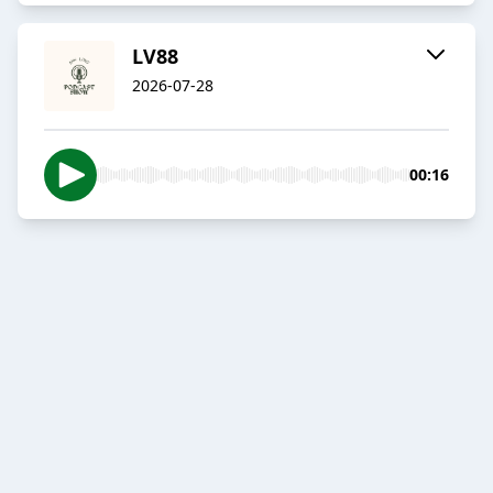
LV88
2026-07-28
00:16