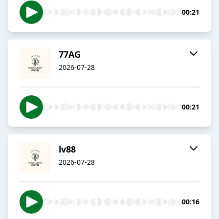
00:21
77AG
2026-07-28
00:21
lv88
2026-07-28
00:16