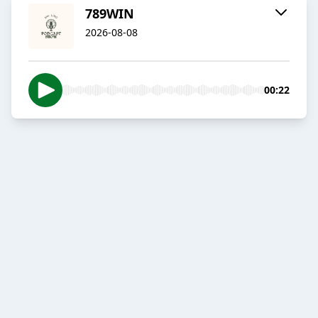
789WIN
2026-08-08
00:22