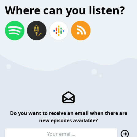
Where can you listen?
Do you want to receive an email when there are
new episodes available?