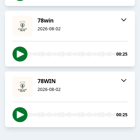
78win
2026-08-02
00:25
78WIN
2026-08-02
00:25