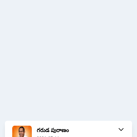
గరుడ పురాణం