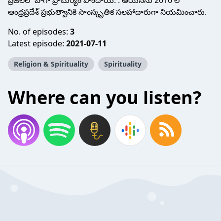
ప్రజలలో బాగా ప్రాచుర్యం పొందాయి. . ఆయనను 2016 లో
ఆంధ్రప్రదేశ్ ప్రభుత్వానికి సాంస్కృతిక సలహాదారుగా నియమించారు.
No. of episodes:
3
Latest episode:
2021-07-11
Religion & Spirituality
Spirituality
Where can you listen?