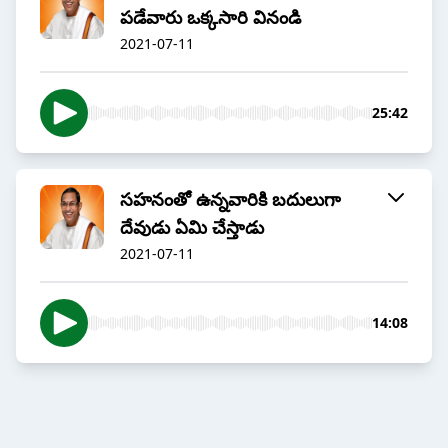
పడేవారు ఒక్కసారి వినండి
2021-07-11
25:42
సహనంతో ఉన్నవారికి బదులుగా
దేవుడు ఏమి చేస్తాడు
2021-07-11
14:08