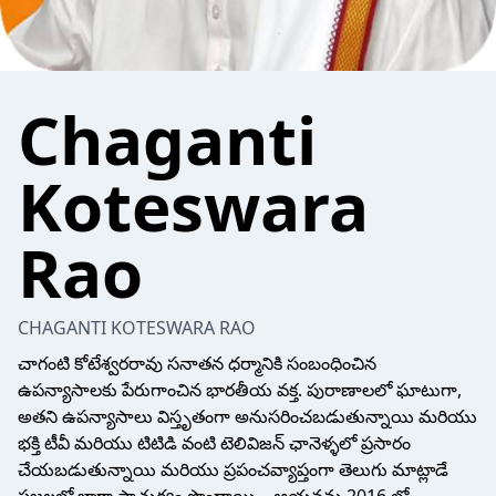
Chaganti
Koteswara
Rao
CHAGANTI KOTESWARA RAO
చాగంటి కోటేశ్వరరావు సనాతన ధర్మానికి సంబంధించిన
ఉపన్యాసాలకు పేరుగాంచిన భారతీయ వక్త. పురాణాలలో ఘాటుగా,
అతని ఉపన్యాసాలు విస్తృతంగా అనుసరించబడుతున్నాయి మరియు
భక్తి టీవీ మరియు టిటిడి వంటి టెలివిజన్ ఛానెళ్ళలో ప్రసారం
చేయబడుతున్నాయి మరియు ప్రపంచవ్యాప్తంగా తెలుగు మాట్లాడే