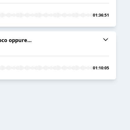
01:36:51
oco oppure...
01:10:05