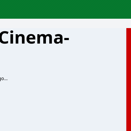
 Cinema-
o...