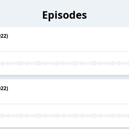
Episodes
022)
022)