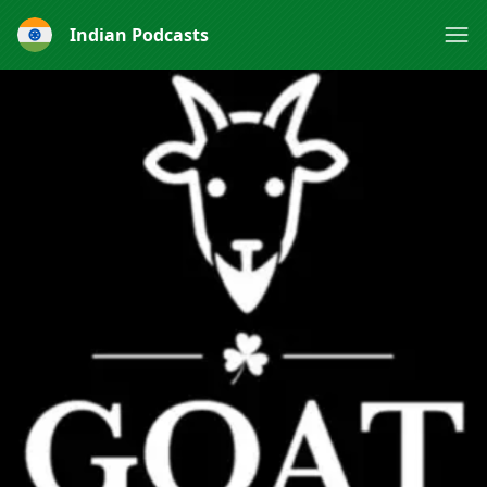
Indian Podcasts