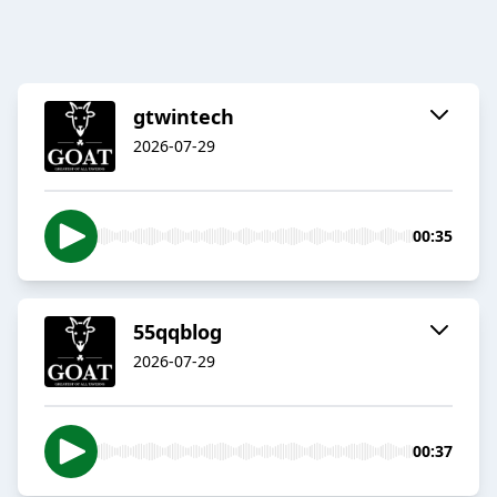
gtwintech
2026-07-29
00:35
55qqblog
2026-07-29
00:37