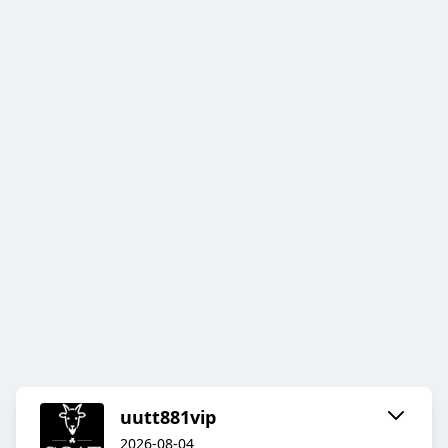
uutt881vip
2026-08-04