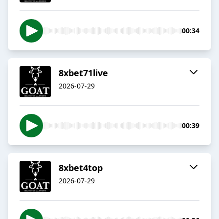
00:34
8xbet71live
2026-07-29
00:39
8xbet4top
2026-07-29