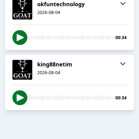
okfuntechnology
2026-08-04
00:34
king88netim
2026-08-04
00:34