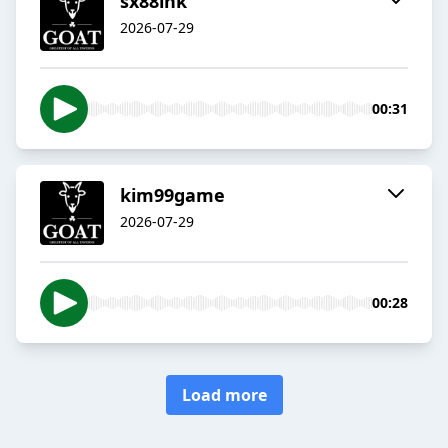
sx88ink
2026-07-29
00:31
kim99game
2026-07-29
00:28
Load more