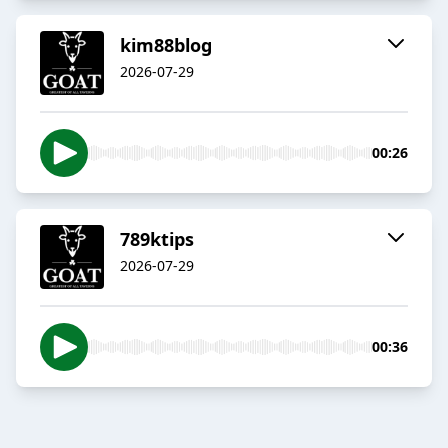
kim88blog
2026-07-29
00:26
789ktips
2026-07-29
00:36