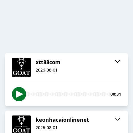
xtt88com
2026-08-01
00:31
keonhacaionlinenet
2026-08-01