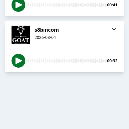
00:41
s8bincom
2026-08-04
00:32