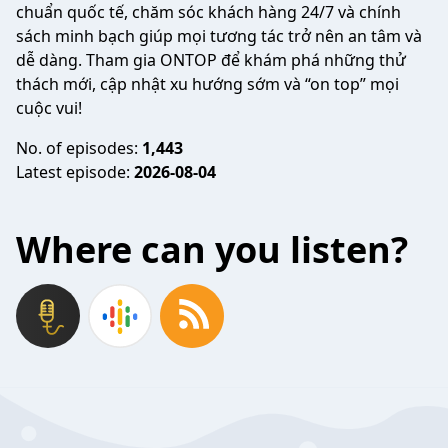
chuẩn quốc tế, chăm sóc khách hàng 24/7 và chính
sách minh bạch giúp mọi tương tác trở nên an tâm và
dễ dàng. Tham gia ONTOP để khám phá những thử
thách mới, cập nhật xu hướng sớm và “on top” mọi
cuộc vui!
No. of episodes:
1,443
Latest episode:
2026-08-04
Where can you listen?