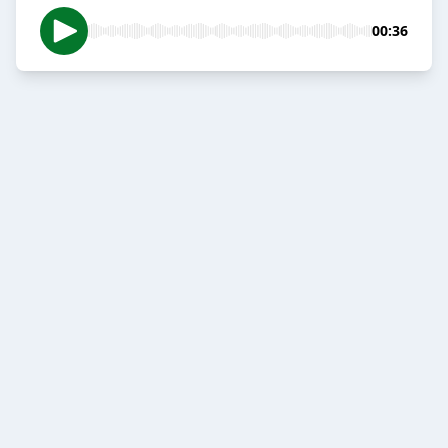
00:36