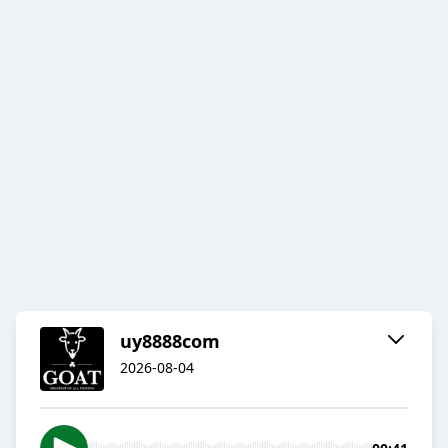
uy8888com
2026-08-04