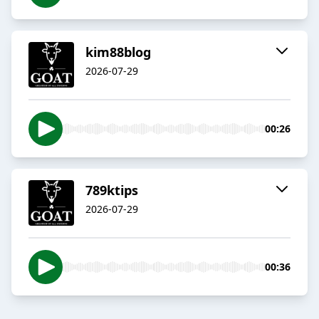
kim88blog
2026-07-29
00:26
789ktips
2026-07-29
00:36