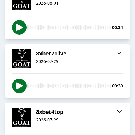
2026-08-01
00:34
8xbet71live
2026-07-29
00:39
8xbet4top
2026-07-29