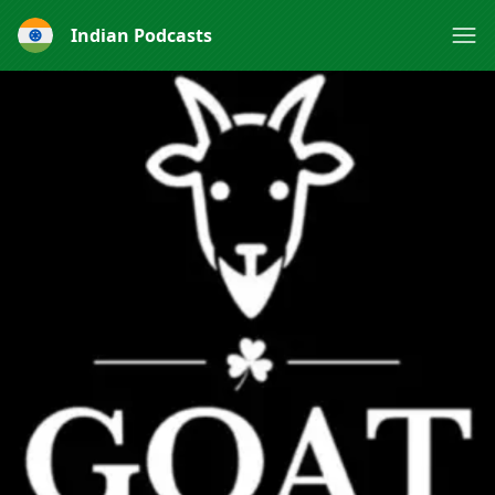
Indian Podcasts