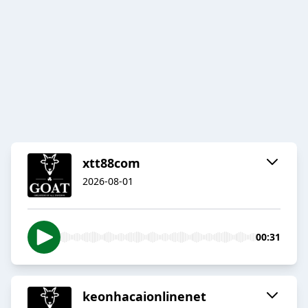
xtt88com
2026-08-01
00:31
keonhacaionlinenet