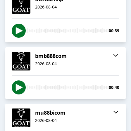
2026-08-04
00:39
bmb888com
2026-08-04
00:40
mu88bicom
2026-08-04