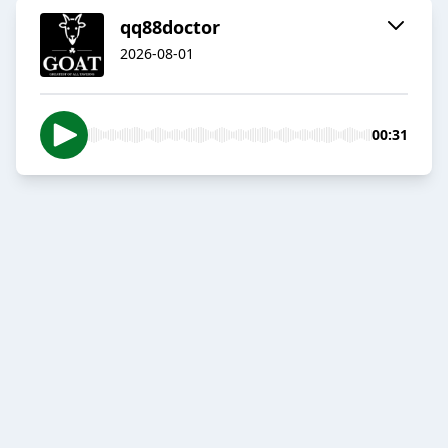
qq88doctor
2026-08-01
00:31