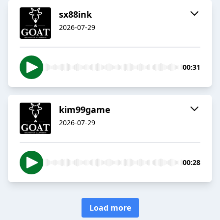
sx88ink
2026-07-29
00:31
kim99game
2026-07-29
00:28
Load more