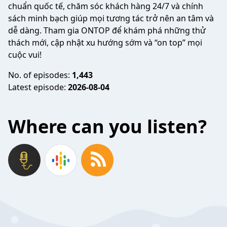
chuẩn quốc tế, chăm sóc khách hàng 24/7 và chính
sách minh bạch giúp mọi tương tác trở nên an tâm và
dễ dàng. Tham gia ONTOP để khám phá những thử
thách mới, cập nhật xu hướng sớm và “on top” mọi
cuộc vui!
No. of episodes:
1,443
Latest episode:
2026-08-04
Where can you listen?