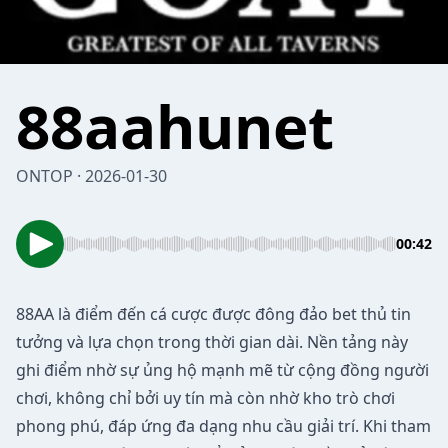
88aahunet
ONTOP · 2026-01-30
00:42
88AA
là điểm đến cá cược được đông đảo bet thủ tin
tưởng và lựa chọn trong thời gian dài. Nền tảng này
ghi điểm nhờ sự ủng hộ mạnh mẽ từ cộng đồng người
chơi, không chỉ bởi uy tín mà còn nhờ kho trò chơi
phong phú, đáp ứng đa dạng nhu cầu giải trí. Khi tham