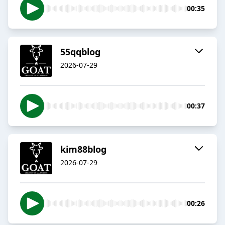
00:35
55qqblog
2026-07-29
00:37
kim88blog
2026-07-29
00:26