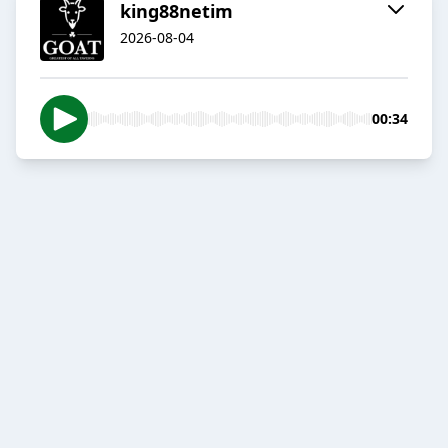
king88netim
2026-08-04
00:34