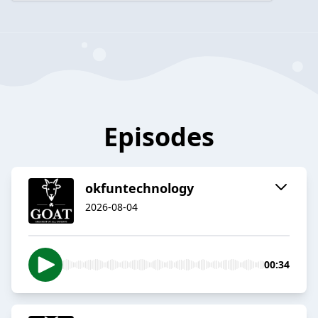
Episodes
okfuntechnology
2026-08-04
00:34