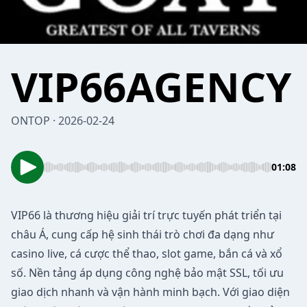
VIP66AGENCY
ONTOP · 2026-02-24
01:08
VIP66
là thương hiệu giải trí trực tuyến phát triển tại
châu Á, cung cấp hệ sinh thái trò chơi đa dạng như
casino live, cá cược thể thao, slot game, bắn cá và xổ
số. Nền tảng áp dụng công nghệ bảo mật SSL, tối ưu
giao dịch nhanh và vận hành minh bạch. Với giao diện