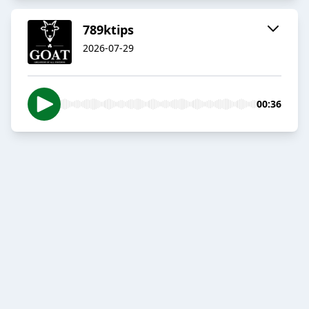
789ktips
2026-07-29
00:36