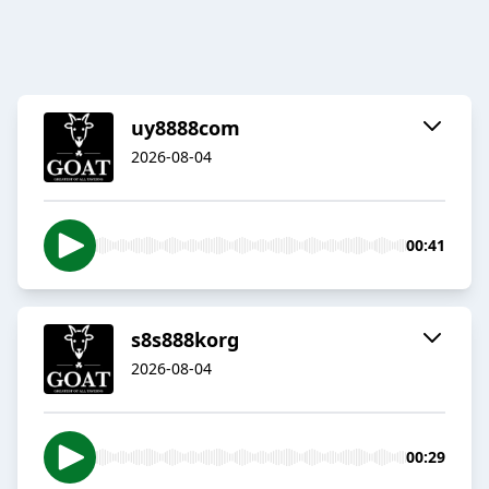
uy8888com
2026-08-04
00:41
s8s888korg
2026-08-04
00:29