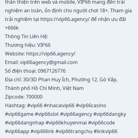
thân thiện trên web và mobile, VIP66 mang đến trải
nghiệm an toàn, ổn định cho người chơi 18+. Tham gia
trải nghiệm tại https://vip66.agency/ để nhận ưu đãi
+666k
Thông Tin Liên Hệ:
Thương hiệu: VIP66
Website:
https://vip66.agency/
Email: vip66agency@gmail.com
Số điện thoại: 0967126776
Địa chỉ: 30/3D Phan Huy Ích, Phường 12, Gò Vấp,
Thành phố Hồ Chí Minh, Việt Nam
Zipcode: 700000
Hashtag: #vip66 #nhacaivip66 #vip66casino
#vip66game #vip66slot #vip66agency #vip66dangky
#vip66dangnhap #vip66khuyenmai #vip66code
#vip66app #vip66link #vip66trangchu #linkvip66