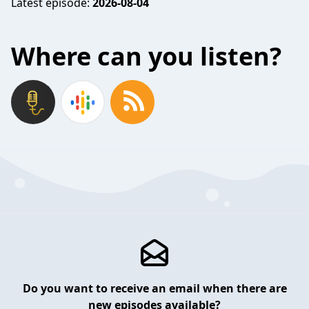
Latest episode:
2026-08-04
Where can you listen?
Do you want to receive an email when there are
new episodes available?