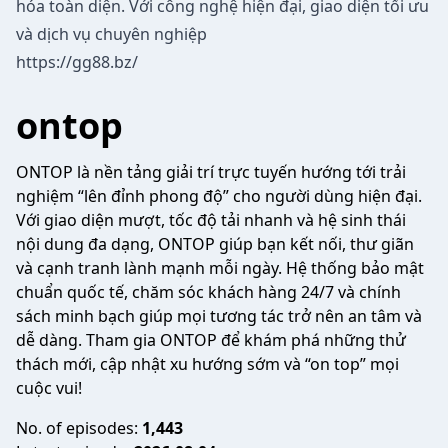
hóa toàn diện. Với công nghệ hiện đại, giao diện tối ưu
và dịch vụ chuyên nghiệp
https://gg88.bz/
ontop
ONTOP là nền tảng giải trí trực tuyến hướng tới trải
nghiệm “lên đỉnh phong độ” cho người dùng hiện đại.
Với giao diện mượt, tốc độ tải nhanh và hệ sinh thái
nội dung đa dạng, ONTOP giúp bạn kết nối, thư giãn
và cạnh tranh lành mạnh mỗi ngày. Hệ thống bảo mật
chuẩn quốc tế, chăm sóc khách hàng 24/7 và chính
sách minh bạch giúp mọi tương tác trở nên an tâm và
dễ dàng. Tham gia ONTOP để khám phá những thử
thách mới, cập nhật xu hướng sớm và “on top” mọi
cuộc vui!
No. of episodes:
1,443