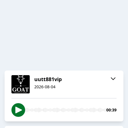
uutt881vip
2026-08-04
00:39