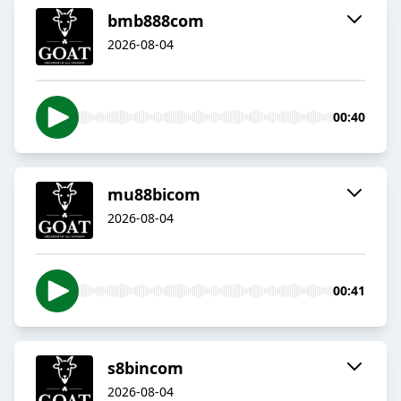
bmb888com
2026-08-04
00:40
mu88bicom
2026-08-04
00:41
s8bincom
2026-08-04