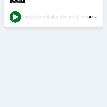
00:32