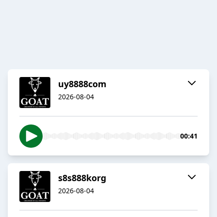
uy8888com
2026-08-04
00:41
s8s888korg
2026-08-04