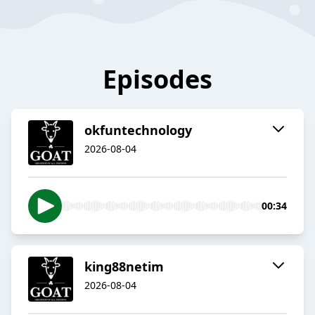
Episodes
okfuntechnology
2026-08-04
00:34
king88netim
2026-08-04