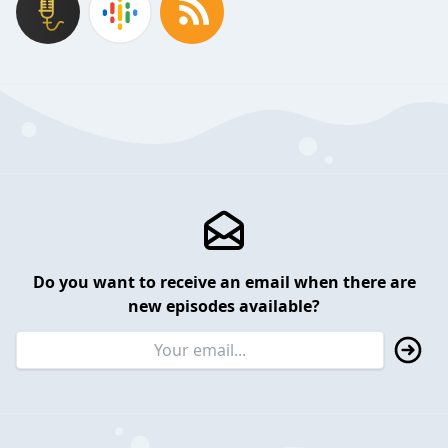
Do you want to receive an email when there are
new episodes available?