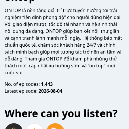
ONTOP là nền tảng giải trí trực tuyến hướng tới trải
nghiệm “lên đỉnh phong độ” cho người dùng hiện đại.
Với giao diện mượt, tốc độ tải nhanh và hệ sinh thái
nội dung đa dạng, ONTOP giúp bạn kết nối, thư giãn
và cạnh tranh lành mạnh mỗi ngày. Hệ thống bảo mật
chuẩn quốc tế, chăm sóc khách hàng 24/7 và chính
sách minh bạch giúp mọi tương tác trở nên an tâm và
dễ dàng. Tham gia ONTOP để khám phá những thử
thách mới, cập nhật xu hướng sớm và “on top” mọi
cuộc vui!
No. of episodes:
1,443
Latest episode:
2026-08-04
Where can you listen?