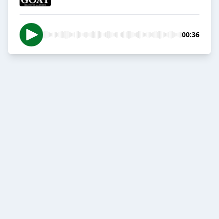
00:36