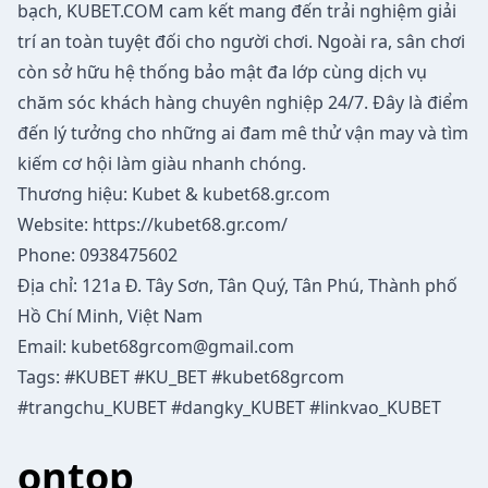
bạch, KUBET.COM cam kết mang đến trải nghiệm giải
trí an toàn tuyệt đối cho người chơi. Ngoài ra, sân chơi
còn sở hữu hệ thống bảo mật đa lớp cùng dịch vụ
chăm sóc khách hàng chuyên nghiệp 24/7. Đây là điểm
đến lý tưởng cho những ai đam mê thử vận may và tìm
kiếm cơ hội làm giàu nhanh chóng.
Thương hiệu: Kubet & kubet68.gr.com
Website:
https://kubet68.gr.com/
Phone: 0938475602
Địa chỉ: 121a Đ. Tây Sơn, Tân Quý, Tân Phú, Thành phố
Hồ Chí Minh, Việt Nam
Email: kubet68grcom@gmail.com
Tags: #KUBET #KU_BET #kubet68grcom
#trangchu_KUBET #dangky_KUBET #linkvao_KUBET
ontop