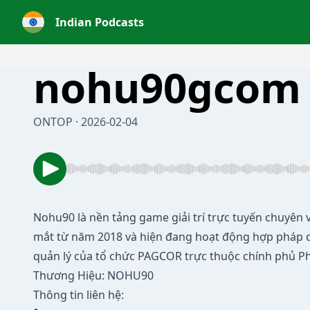
Indian Podcasts
nohu90gcom
ONTOP · 2026-02-04
Nohu90
là nền tảng game giải trí trực tuyến chuyên
mắt từ năm 2018 và hiện đang hoạt động hợp pháp 
quản lý của tổ chức PAGCOR trực thuộc chính phủ Phi
Thương Hiệu: NOHU90
Thông tin liên hệ: