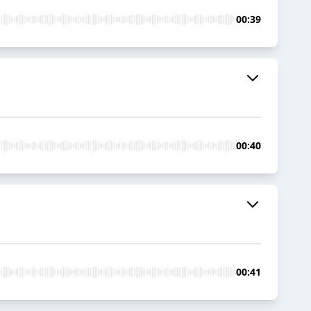
00:39
00:40
00:41