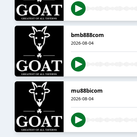
bmb888com
2026-08-04
mu88bicom
2026-08-04