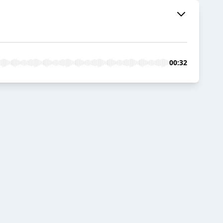
00:32