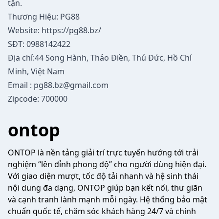
tận.
Thương Hiệu: PG88
Website:
https://pg88.bz/
SĐT: 0988142422
Địa chỉ:44 Song Hành, Thảo Điền, Thủ Đức, Hồ Chí
Minh, Việt Nam
Email : pg88.bz@gmail.com
Zipcode: 700000
ontop
ONTOP là nền tảng giải trí trực tuyến hướng tới trải
nghiệm “lên đỉnh phong độ” cho người dùng hiện đại.
Với giao diện mượt, tốc độ tải nhanh và hệ sinh thái
nội dung đa dạng, ONTOP giúp bạn kết nối, thư giãn
và cạnh tranh lành mạnh mỗi ngày. Hệ thống bảo mật
chuẩn quốc tế, chăm sóc khách hàng 24/7 và chính