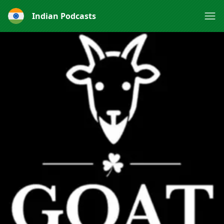
Indian Podcasts