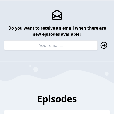
Do you want to receive an email when there are
new episodes available?
Episodes