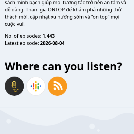
sách minh bạch giúp mọi tương tác trở nên an tâm và
dễ dàng. Tham gia ONTOP để khám phá những thử
thách mới, cập nhật xu hướng sớm và “on top” mọi
cuộc vui!
No. of episodes:
1,443
Latest episode:
2026-08-04
Where can you listen?