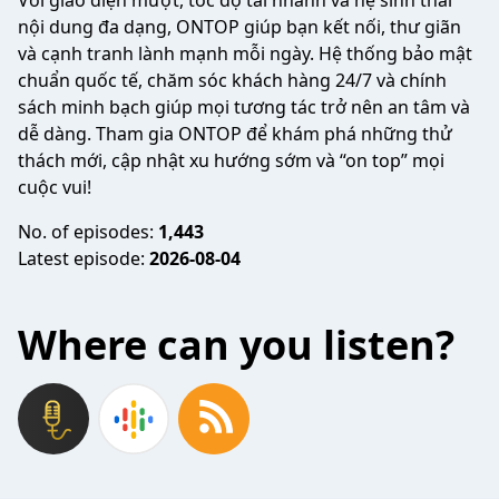
Với giao diện mượt, tốc độ tải nhanh và hệ sinh thái
nội dung đa dạng, ONTOP giúp bạn kết nối, thư giãn
và cạnh tranh lành mạnh mỗi ngày. Hệ thống bảo mật
chuẩn quốc tế, chăm sóc khách hàng 24/7 và chính
sách minh bạch giúp mọi tương tác trở nên an tâm và
dễ dàng. Tham gia ONTOP để khám phá những thử
thách mới, cập nhật xu hướng sớm và “on top” mọi
cuộc vui!
No. of episodes:
1,443
Latest episode:
2026-08-04
Where can you listen?