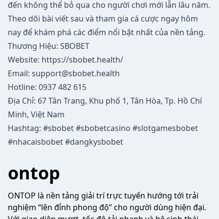
đến không thể bỏ qua cho người chơi mới lẫn lâu năm.
Theo dõi bài viết sau và tham gia cá cược ngay hôm
nay để khám phá các điểm nổi bật nhất của nền tảng.
Thương Hiệu: SBOBET
Website:
https://sbobet.health/
Email: support@sbobet.health
Hotline: 0937 482 615
Địa Chỉ: 67 Tân Trang, Khu phố 1, Tân Hòa, Tp. Hồ Chí
Minh, Việt Nam
Hashtag: #sbobet #sbobetcasino #slotgamesbobet
#nhacaisbobet #dangkysbobet
ontop
ONTOP là nền tảng giải trí trực tuyến hướng tới trải
nghiệm “lên đỉnh phong độ” cho người dùng hiện đại.