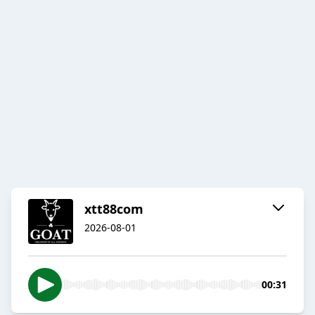
xtt88com
2026-08-01
00:31