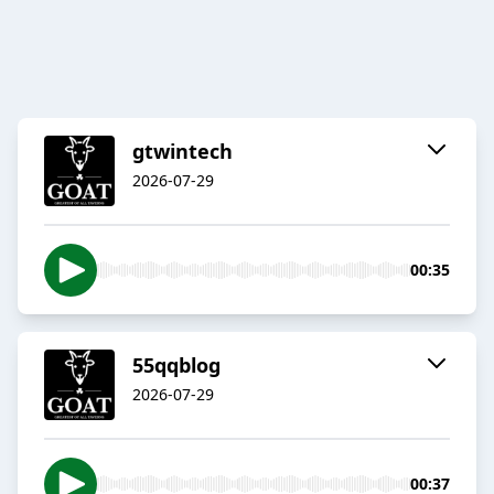
gtwintech
2026-07-29
00:35
55qqblog
2026-07-29
00:37