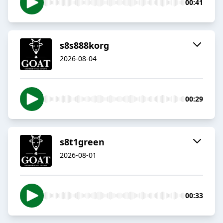
00:41
s8s888korg
2026-08-04
00:29
s8t1green
2026-08-01
00:33