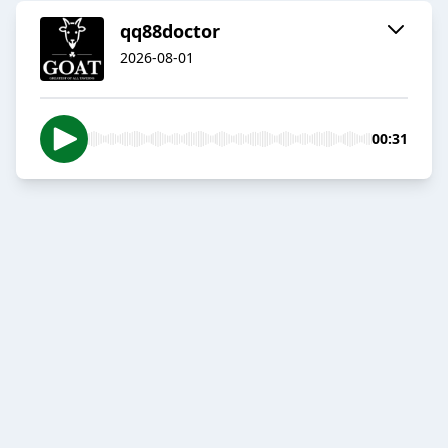
qq88doctor
2026-08-01
00:31