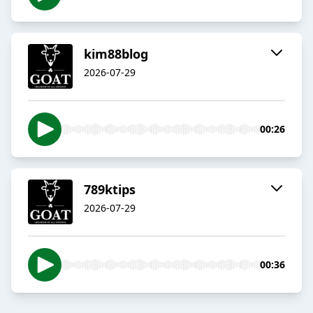
kim88blog
2026-07-29
00:26
789ktips
2026-07-29
00:36