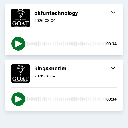
okfuntechnology
2026-08-04
00:34
king88netim
2026-08-04
00:34