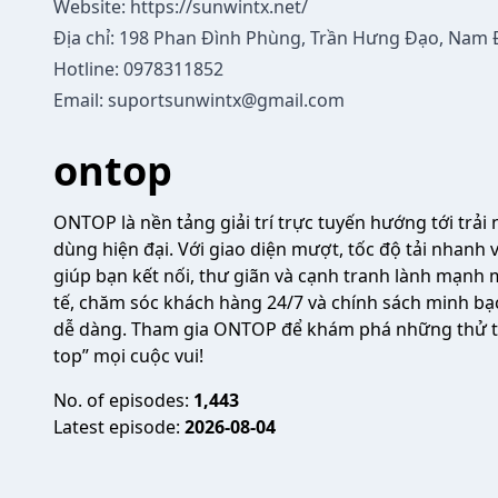
Website:
https://sunwintx.net/
Địa chỉ: 198 Phan Đình Phùng, Trần Hưng Đạo, Nam 
Hotline: 0978311852
Email: suportsunwintx@gmail.com
ontop
ONTOP là nền tảng giải trí trực tuyến hướng tới trả
dùng hiện đại. Với giao diện mượt, tốc độ tải nhanh
giúp bạn kết nối, thư giãn và cạnh tranh lành mạnh
tế, chăm sóc khách hàng 24/7 và chính sách minh bạ
dễ dàng. Tham gia ONTOP để khám phá những thử th
top” mọi cuộc vui!
No. of episodes:
1,443
Latest episode:
2026-08-04