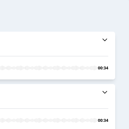
00:34
00:34