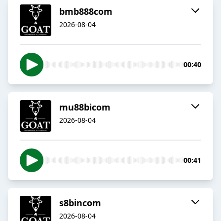
bmb888com
2026-08-04
00:40
mu88bicom
2026-08-04
00:41
s8bincom
2026-08-04