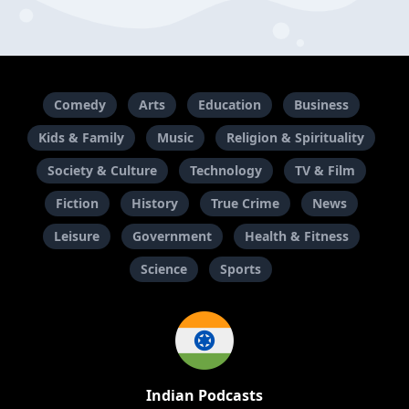
Comedy
Arts
Education
Business
Kids & Family
Music
Religion & Spirituality
Society & Culture
Technology
TV & Film
Fiction
History
True Crime
News
Leisure
Government
Health & Fitness
Science
Sports
Indian Podcasts