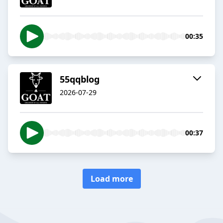
00:35
55qqblog
2026-07-29
00:37
Load more