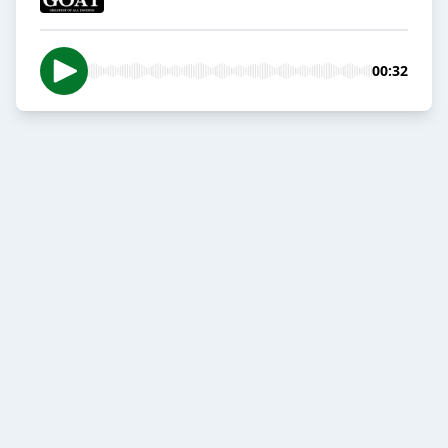
00:32