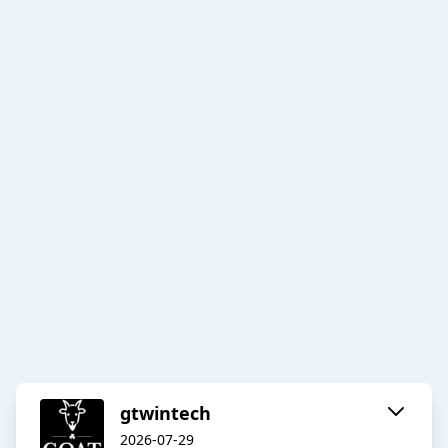
gtwintech
2026-07-29