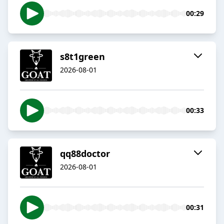
00:29
s8t1green
2026-08-01
00:33
qq88doctor
2026-08-01
00:31