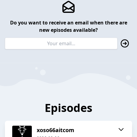
Do you want to receive an email when there are
new episodes available?
Episodes
xoso66aitcom