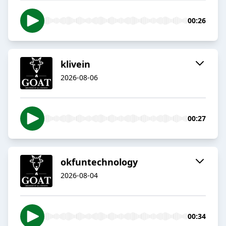
00:26
klivein
2026-08-06
00:27
okfuntechnology
2026-08-04
00:34