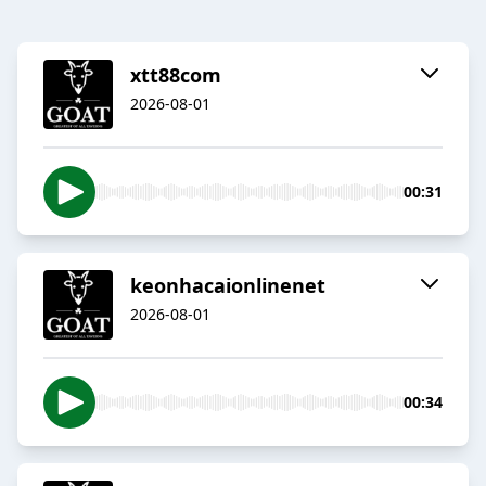
xtt88com
2026-08-01
00:31
keonhacaionlinenet
2026-08-01
00:34