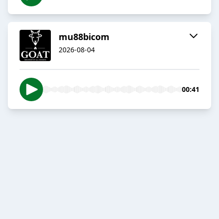
mu88bicom
2026-08-04
00:41