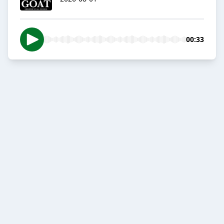
00:33