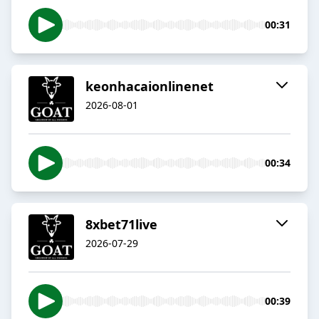
00:31
keonhacaionlinenet
2026-08-01
00:34
8xbet71live
2026-07-29
00:39