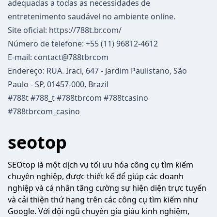
adequadas a todas as necessidades de
entretenimento saudável no ambiente online.
Site oficial:
https://788t.br.com/
Número de telefone: +55 (11) 96812-4612
E-mail: contact@788tbrcom
Endereço: RUA. Iraci, 647 - Jardim Paulistano, São
Paulo - SP, 01457-000, Brazil
#788t #788_t #788tbrcom #788tcasino
#788tbrcom_casino
seotop
SEOtop là một dịch vụ tối ưu hóa công cụ tìm kiếm
chuyên nghiệp, được thiết kế để giúp các doanh
nghiệp và cá nhân tăng cường sự hiện diện trực tuyến
và cải thiện thứ hạng trên các công cụ tìm kiếm như
Google. Với đội ngũ chuyên gia giàu kinh nghiệm,