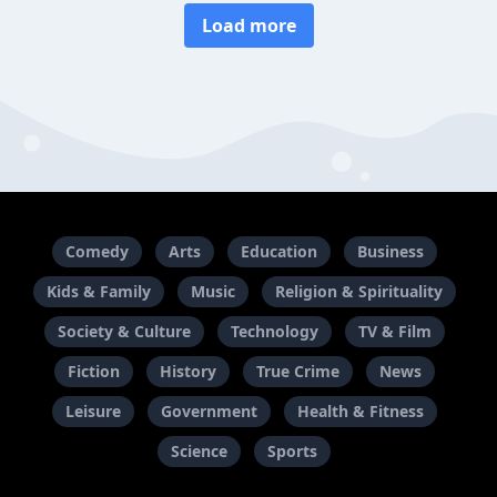
Load more
Comedy
Arts
Education
Business
Kids & Family
Music
Religion & Spirituality
Society & Culture
Technology
TV & Film
Fiction
History
True Crime
News
Leisure
Government
Health & Fitness
Science
Sports