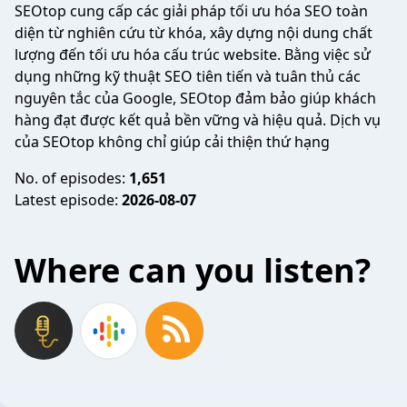
SEOtop cung cấp các giải pháp tối ưu hóa SEO toàn
diện từ nghiên cứu từ khóa, xây dựng nội dung chất
lượng đến tối ưu hóa cấu trúc website. Bằng việc sử
dụng những kỹ thuật SEO tiên tiến và tuân thủ các
nguyên tắc của Google, SEOtop đảm bảo giúp khách
hàng đạt được kết quả bền vững và hiệu quả. Dịch vụ
của SEOtop không chỉ giúp cải thiện thứ hạng
No. of episodes:
1,651
Latest episode:
2026-08-07
Where can you listen?