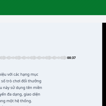
00:37
thiệu với các hạng mục
t số trò chơi đổi thưởng
ệu này sử dụng tên miền
yến đa dạng, giao diện
cùng một hệ thống.