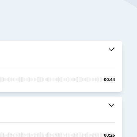
00:44
00:26