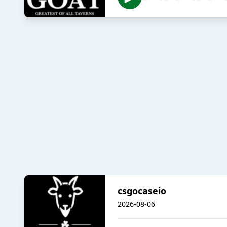
csgocaseio
2026-08-06