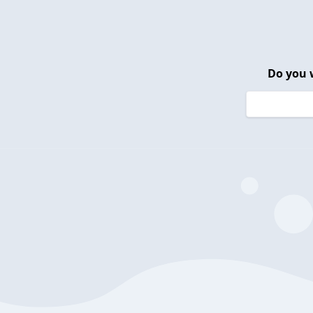
Do you 