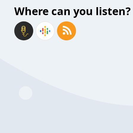
Where can you listen?