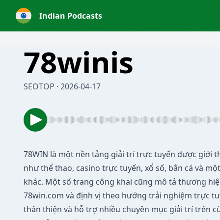
Indian Podcasts
78winis
SEOTOP · 2026-04-17
78WIN
là một nền tảng giải trí trực tuyến được giới 
như thể thao, casino trực tuyến, xổ số, bắn cá và mộ
khác. Một số trang công khai cũng mô tả thương hi
78win.com và định vị theo hướng trải nghiệm trực tu
thân thiện và hỗ trợ nhiều chuyên mục giải trí trên 