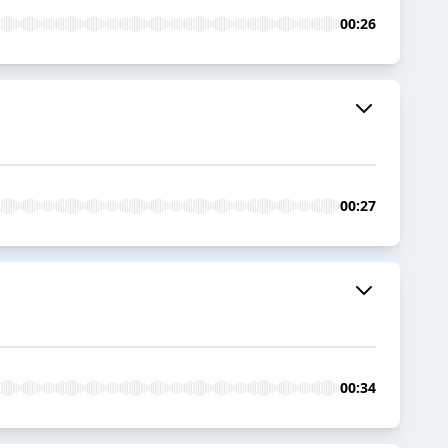
00:26
00:27
00:34