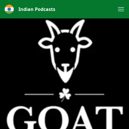
Indian Podcasts