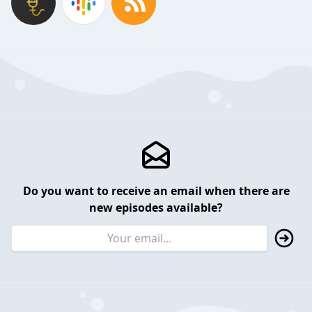
Do you want to receive an email when there are
new episodes available?