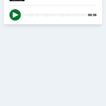
00:36