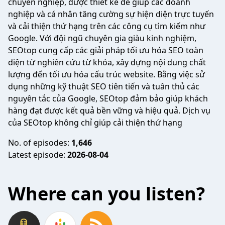
chuyên nghiệp, được thiết kế để giúp các doanh
nghiệp và cá nhân tăng cường sự hiện diện trực tuyến
và cải thiện thứ hạng trên các công cụ tìm kiếm như
Google. Với đội ngũ chuyên gia giàu kinh nghiệm,
SEOtop cung cấp các giải pháp tối ưu hóa SEO toàn
diện từ nghiên cứu từ khóa, xây dựng nội dung chất
lượng đến tối ưu hóa cấu trúc website. Bằng việc sử
dụng những kỹ thuật SEO tiên tiến và tuân thủ các
nguyên tắc của Google, SEOtop đảm bảo giúp khách
hàng đạt được kết quả bền vững và hiệu quả. Dịch vụ
của SEOtop không chỉ giúp cải thiện thứ hạng
No. of episodes:
1,646
Latest episode:
2026-08-04
Where can you listen?