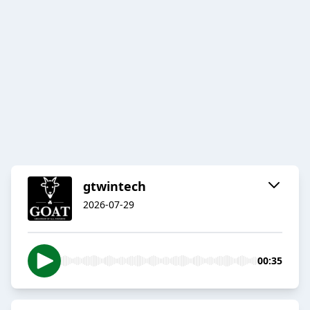
gtwintech
2026-07-29
00:35