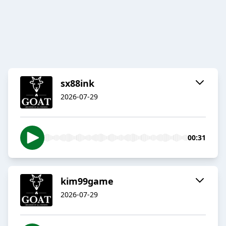
sx88ink
2026-07-29
00:31
kim99game
2026-07-29