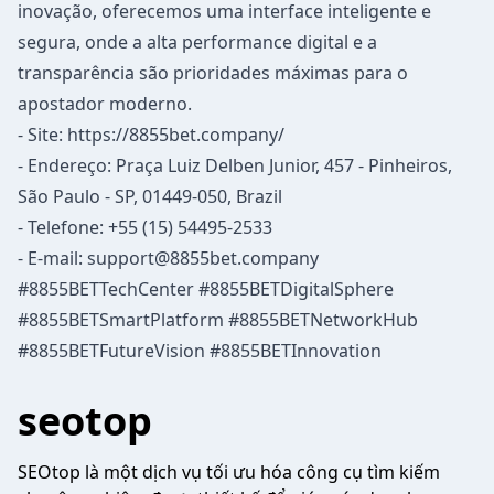
inovação, oferecemos uma interface inteligente e
segura, onde a alta performance digital e a
transparência são prioridades máximas para o
apostador moderno.
- Site:
https://8855bet.company/
- Endereço: Praça Luiz Delben Junior, 457 - Pinheiros,
São Paulo - SP, 01449-050, Brazil
- Telefone: +55 (15) 54495-2533
- E-mail: support@8855bet.company
#8855BETTechCenter #8855BETDigitalSphere
#8855BETSmartPlatform #8855BETNetworkHub
#8855BETFutureVision #8855BETInnovation
seotop
SEOtop là một dịch vụ tối ưu hóa công cụ tìm kiếm