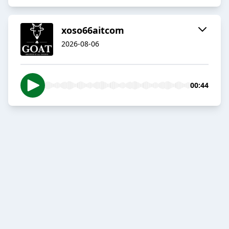
xoso66aitcom
2026-08-06
00:44