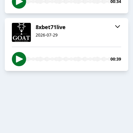
00:34
8xbet71live
2026-07-29
00:39