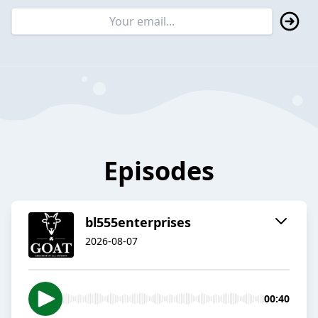
Episodes
bl555enterprises
2026-08-07
00:40