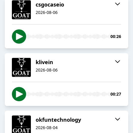
csgocaseio
2026-08-06
00:26
klivein
2026-08-06
00:27
okfuntechnology
2026-08-04