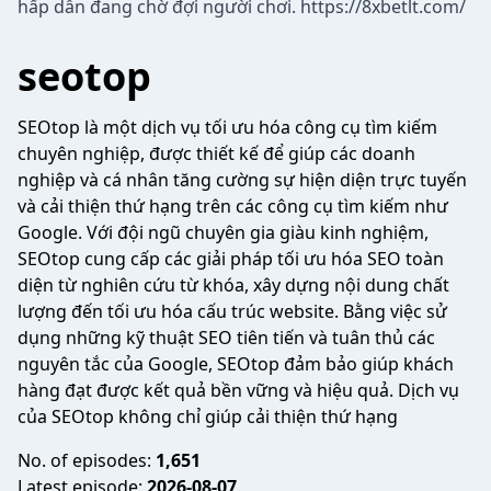
hấp dẫn đang chờ đợi người chơi.
https://8xbetlt.com/
seotop
SEOtop là một dịch vụ tối ưu hóa công cụ tìm kiếm
chuyên nghiệp, được thiết kế để giúp các doanh
nghiệp và cá nhân tăng cường sự hiện diện trực tuyến
và cải thiện thứ hạng trên các công cụ tìm kiếm như
Google. Với đội ngũ chuyên gia giàu kinh nghiệm,
SEOtop cung cấp các giải pháp tối ưu hóa SEO toàn
diện từ nghiên cứu từ khóa, xây dựng nội dung chất
lượng đến tối ưu hóa cấu trúc website. Bằng việc sử
dụng những kỹ thuật SEO tiên tiến và tuân thủ các
nguyên tắc của Google, SEOtop đảm bảo giúp khách
hàng đạt được kết quả bền vững và hiệu quả. Dịch vụ
của SEOtop không chỉ giúp cải thiện thứ hạng
No. of episodes:
1,651
Latest episode:
2026-08-07