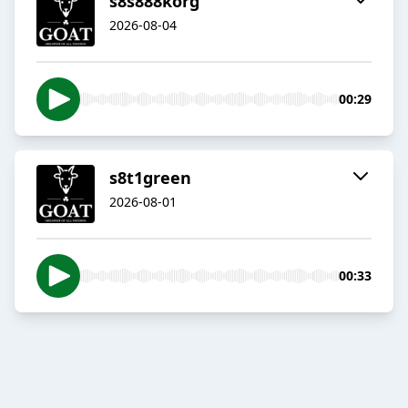
s8s888korg
2026-08-04
00:29
s8t1green
2026-08-01
00:33