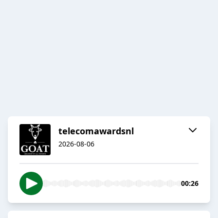
telecomawardsnl
2026-08-06
00:26