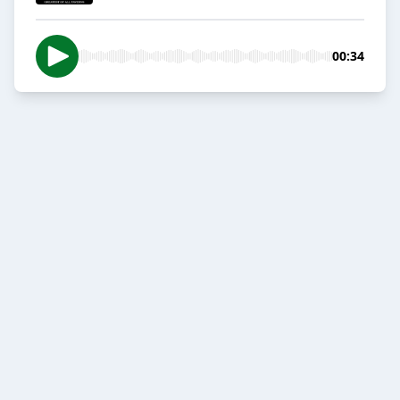
00:34