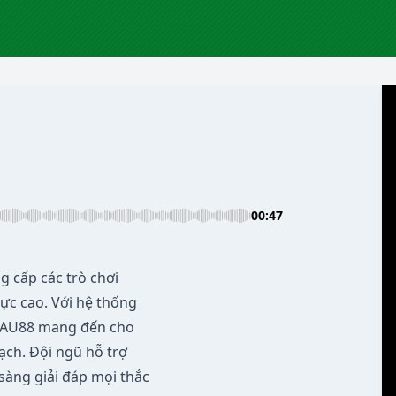
00:47
g cấp các trò chơi
cực cao. Với hệ thống
n, AU88 mang đến cho
ạch. Đội ngũ hỗ trợ
sàng giải đáp mọi thắc