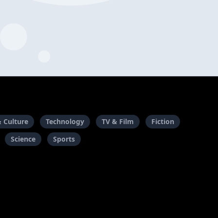
& Culture
Technology
TV & Film
Fiction
Science
Sports