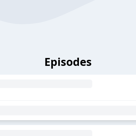
Episodes