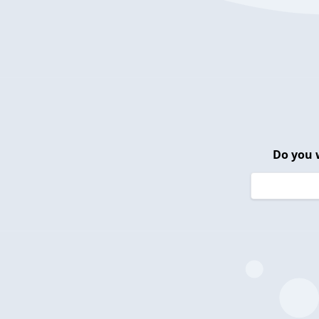
Do you 