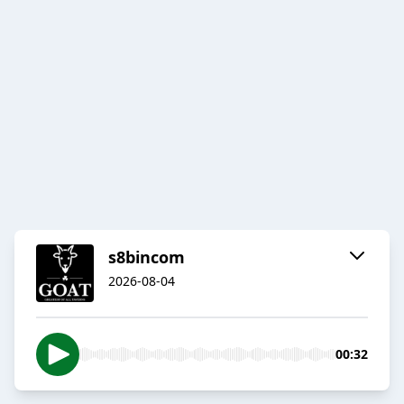
s8bincom
2026-08-04
00:32