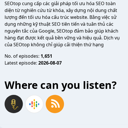
SEOtop cung cấp các giải pháp tối ưu hóa SEO toàn
diện từ nghiên cứu từ khóa, xây dựng nội dung chất
lượng đến tối ưu hóa cấu trúc website. Bằng việc sử
dụng những kỹ thuật SEO tiên tiến và tuân thủ các
nguyên tắc của Google, SEOtop đảm bảo giúp khách
hàng đạt được kết quả bền vững và hiệu quả. Dịch vụ
của SEOtop không chỉ giúp cải thiện thứ hạng
No. of episodes:
1,651
Latest episode:
2026-08-07
Where can you listen?