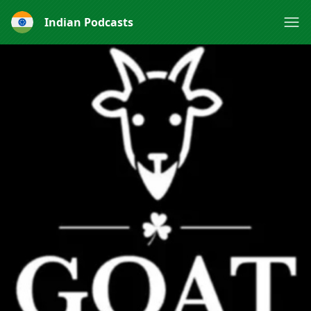
Indian Podcasts