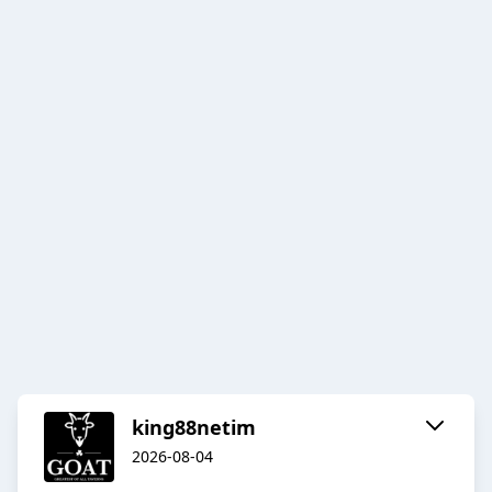
king88netim
2026-08-04