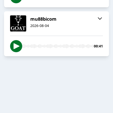
mu88bicom
2026-08-04
00:41