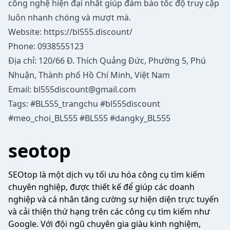
công nghệ hiện đại nhất giúp đảm bảo tốc độ truy cập
luôn nhanh chóng và mượt mà.
Website:
https://bl555.discount/
Phone: 0938555123
Địa chỉ: 120/66 Đ. Thích Quảng Đức, Phường 5, Phú
Nhuận, Thành phố Hồ Chí Minh, Việt Nam
Email: bl555discount@gmail.com
Tags: #BL555_trangchu #bl555discount
#meo_choi_BL555 #BL555 #dangky_BL555
seotop
SEOtop là một dịch vụ tối ưu hóa công cụ tìm kiếm
chuyên nghiệp, được thiết kế để giúp các doanh
nghiệp và cá nhân tăng cường sự hiện diện trực tuyến
và cải thiện thứ hạng trên các công cụ tìm kiếm như
Google. Với đội ngũ chuyên gia giàu kinh nghiệm,