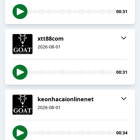
00:31
xtt88com
2026-08-01
00:31
keonhacaionlinenet
2026-08-01
00:34