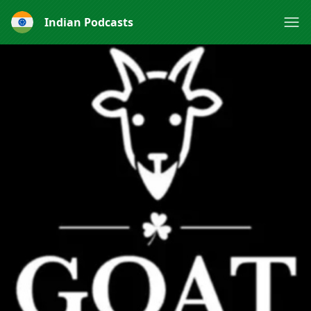
Indian Podcasts