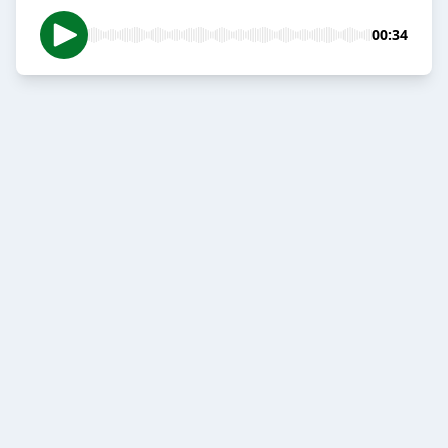
00:34