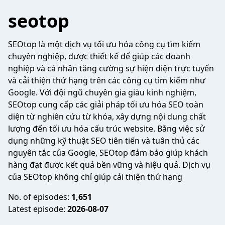
seotop
SEOtop là một dịch vụ tối ưu hóa công cụ tìm kiếm
chuyên nghiệp, được thiết kế để giúp các doanh
nghiệp và cá nhân tăng cường sự hiện diện trực tuyến
và cải thiện thứ hạng trên các công cụ tìm kiếm như
Google. Với đội ngũ chuyên gia giàu kinh nghiệm,
SEOtop cung cấp các giải pháp tối ưu hóa SEO toàn
diện từ nghiên cứu từ khóa, xây dựng nội dung chất
lượng đến tối ưu hóa cấu trúc website. Bằng việc sử
dụng những kỹ thuật SEO tiên tiến và tuân thủ các
nguyên tắc của Google, SEOtop đảm bảo giúp khách
hàng đạt được kết quả bền vững và hiệu quả. Dịch vụ
của SEOtop không chỉ giúp cải thiện thứ hạng
No. of episodes:
1,651
Latest episode:
2026-08-07