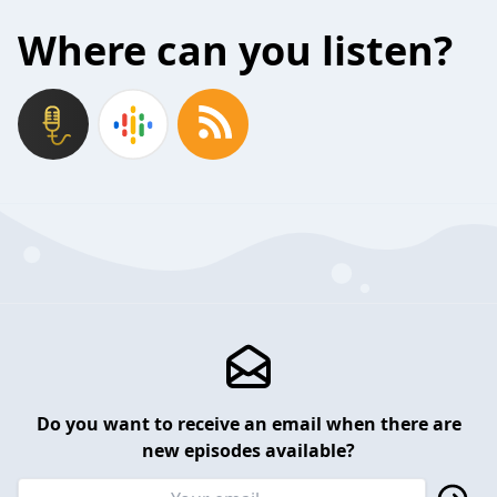
Where can you listen?
Do you want to receive an email when there are
new episodes available?