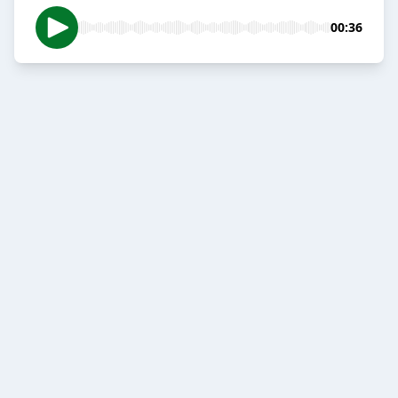
00:36