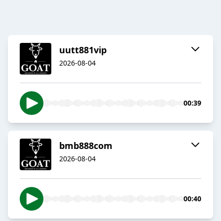
uutt881vip
2026-08-04
00:39
bmb888com
2026-08-04
00:40