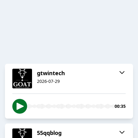
gtwintech
2026-07-29
00:35
55qqblog