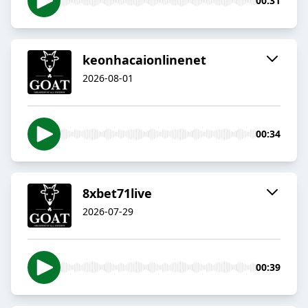
00:31
keonhacaionlinenet
2026-08-01
00:34
8xbet71live
2026-07-29
00:39