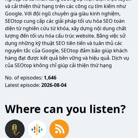
và cải thiện thứ hạng trên các công cụ tìm kiếm như
Google. Với đội ngũ chuyên gia giàu kinh nghiệm,
SEOtop cung cấp các giải pháp tối ưu hóa SEO toàn
diện từ nghiên cứu từ khóa, xây dựng nội dung chất
lượng đến tối ưu hóa cấu trúc website. Bằng việc sử
dụng những kỹ thuật SEO tiên tiến và tuân thủ các
nguyên tắc của Google, SEOtop đảm bảo giúp khách
hàng đạt được kết quả bền vững và hiệu quả. Dịch vụ
của SEOtop không chỉ giúp cải thiện thứ hạng
No. of episodes:
1,646
Latest episode:
2026-08-04
Where can you listen?