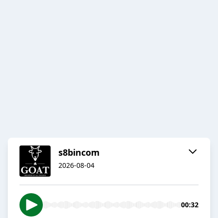
s8bincom
2026-08-04
00:32