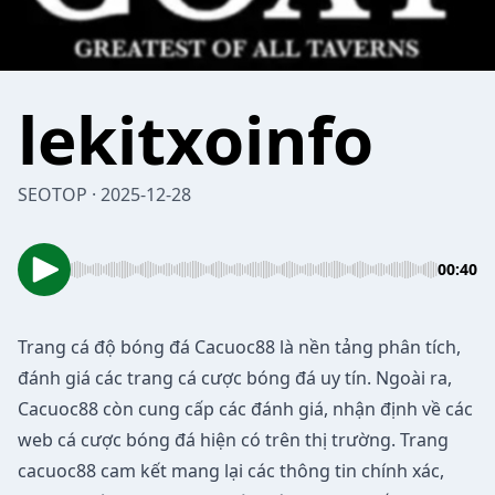
lekitxoinfo
SEOTOP · 2025-12-28
00:40
Trang cá độ bóng đá
Cacuoc88
là nền tảng phân tích,
đánh giá các trang cá cược bóng đá uy tín. Ngoài ra,
Cacuoc88 còn cung cấp các đánh giá, nhận định về các
web cá cược bóng đá hiện có trên thị trường. Trang
cacuoc88 cam kết mang lại các thông tin chính xác,