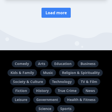
Load more
Comedy
Arts
Education
Business
Kids & Family
Music
Religion & Spirituality
Society & Culture
Technology
TV & Film
Fiction
History
True Crime
News
Leisure
Government
Health & Fitness
Science
Sports