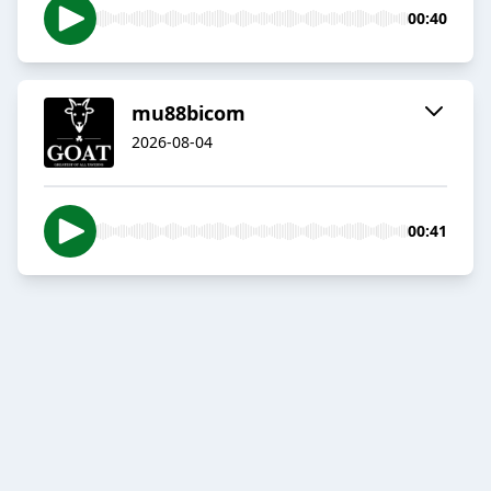
00:40
mu88bicom
2026-08-04
00:41