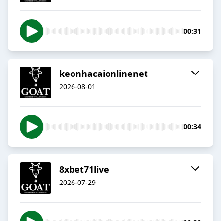
00:31
keonhacaionlinenet
2026-08-01
00:34
8xbet71live
2026-07-29